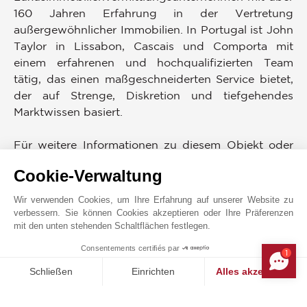
160 Jahren Erfahrung in der Vertretung
außergewöhnlicher Immobilien. In Portugal ist John
Taylor in Lissabon, Cascais und Comporta mit
einem erfahrenen und hochqualifizierten Team
tätig, das einen maßgeschneiderten Service bietet,
der auf Strenge, Diskretion und tiefgehendes
Marktwissen basiert.
Für weitere Informationen zu diesem Objekt oder
um eine Besichtigung zu vereinbaren, kontaktieren
Cookie-Verwaltung
Sie bitte John Taylor Portugal. Wir freuen uns,
Ihnen einen professionellen und engagierten
Wir verwenden Cookies, um Ihre Erfahrung auf unserer Website zu
Service zu bieten.
verbessern. Sie können Cookies akzeptieren oder Ihre Präferenzen
mit den unten stehenden Schaltflächen festlegen.
UMGEBUNG
Consentements certifiés par
1
MAKE ENQUIRY
Läden
Tennis
Schließen
Einrichten
Alles akzeptieren
Strand
Flughafen
Einwilligungsmanagementplattform: Passen Sie Ihre Optionen 
Axeptio consent
Stadtzentrum
Meer