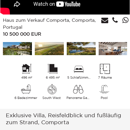
Haus zum Verkauf Comporta, Comporta,
Portugal
10 500 000
EUR
496 m²
6 495 m²
5 Schlafzimmer
7 Räume
6 Badezimmer
South West
Panorama Garten
Pool
Exklusive Villa, Reisfeldblick und fußläufig
zum Strand, Comporta