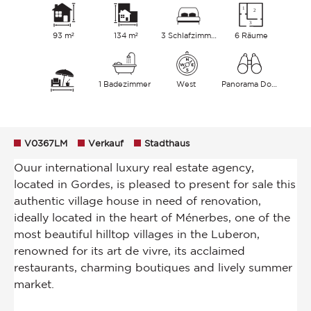
93 m²
134 m²
3 Schlafzimmer
6 Räume
1 Badezimmer
West
Panorama Dorf Hügel
V0367LM
Verkauf
Stadthaus