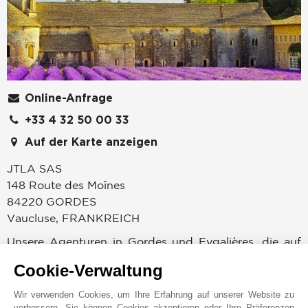
Online-Anfrage
+33 4 32 50 00 33
Auf der Karte anzeigen
JTLA SAS
148 Route des Moînes
84220
GORDES
Vaucluse
,
FRANKREICH
Unsere Agenturen in Gordes und Eygalières, die auf
Prestige-Immobilien spezialisiert sind, empfangen Sie
Cookie-Verwaltung
in einer privilegierten Umgebung, sei es im Luberon
oder in den Alpilles.
Wir verwenden Cookies, um Ihre Erfahrung auf unserer Website zu
verbessern. Sie können Cookies akzeptieren oder Ihre Präferenzen