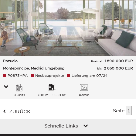
Pozuelo
1 890 000
EUR
Preis ab
Montepríncipe, Madrid Umgebung
2 850 000 EUR
bis
P0873MPA
Neubauprojekte
Lieferung am 07/24
8 Units
700 m² - 1 550 m²
Kamin
Seite
1
ZURÜCK
Schnelle Links