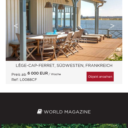
LÈGE-CAP-FERRET, SÜDWESTEN, FRANKREICH
6 000
EUR
Preis ab
/ Woche
Objekt ansehen
Ref: L0088CF
WORLD MAGAZINE