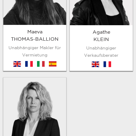
Maeva
Agathe
THOMAS-BALLION
KLEIN
Unabhängiger Makler für
Unabhängiger
Vermietung
Verkaufsberater
en
fr
it
es
en
fr