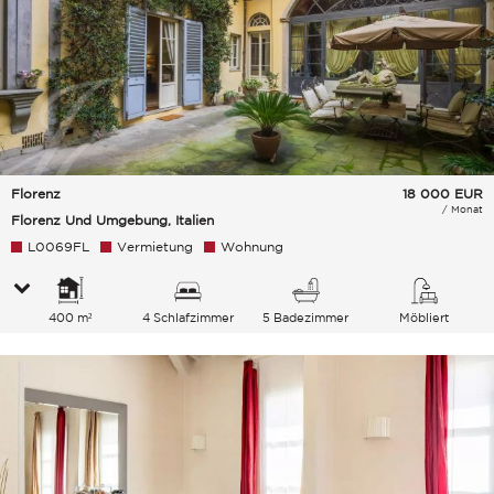
Florenz
18 000
EUR
/ Monat
Florenz Und Umgebung, Italien
L0069FL
Vermietung
Wohnung
400 m²
4 Schlafzimmer
5 Badezimmer
Möbliert