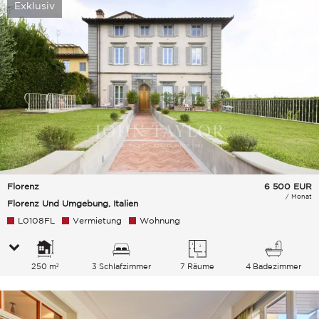
Exklusiv
Florenz
6 500
EUR
/ Monat
Florenz Und Umgebung, Italien
L0108FL
Vermietung
Wohnung
250 m²
3 Schlafzimmer
7 Räume
4 Badezimmer