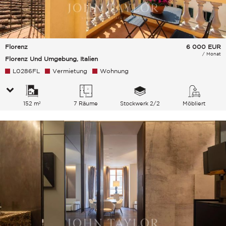
Florenz
6 000
EUR
/ Monat
Florenz Und Umgebung, Italien
L0286FL
Vermietung
Wohnung
152 m²
7 Räume
Stockwerk 2/2
Möbliert