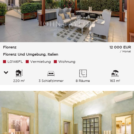
Florenz
12 000
EUR
/ Monat
Florenz Und Umgebung, Italien
L0146FL
Vermietung
Wohnung
220 m²
3 Schlafzimmer
8 Räume
163 m²