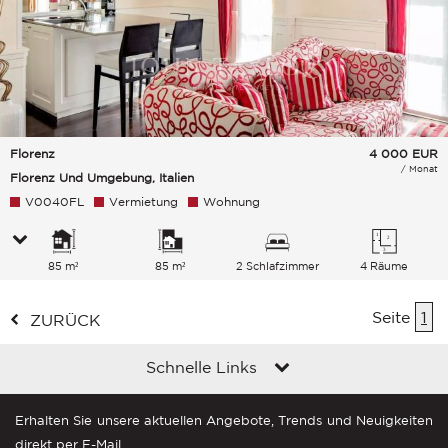
Florenz
4 000
EUR
/ Monat
Florenz Und Umgebung, Italien
V0040FL
Vermietung
Wohnung
85 m²
85 m²
2 Schlafzimmer
4 Räume
Seite
1
ZURÜCK
Schnelle Links
Erhalten Sie unsere aktuellen Angebote, Trends und Neuigkeiten
direkt per E-Mail