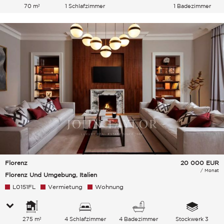
70 m²
1 Schlafzimmer
1 Badezimmer
Florenz
20 000
EUR
/ Monat
Florenz Und Umgebung, Italien
L0151FL
Vermietung
Wohnung
275 m²
4 Schlafzimmer
4 Badezimmer
Stockwerk 3