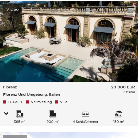
Video
Florenz
20 000
EUR
/ Monat
Florenz Und Umgebung, Italien
L0139FL
Vermietung
Villa
385 m²
900 m²
4 Schlafzimmer
150 m²