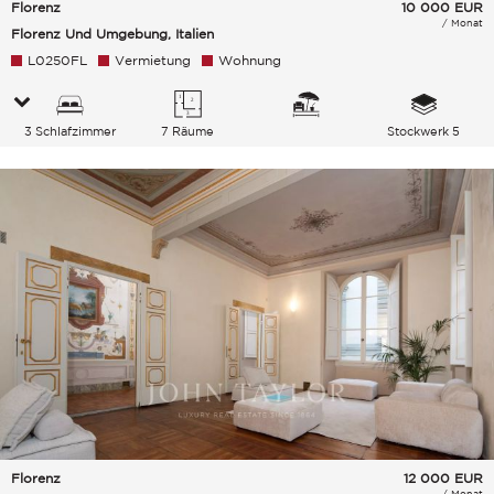
Florenz
10 000
EUR
/ Monat
Florenz Und Umgebung, Italien
L0250FL
Vermietung
Wohnung
3 Schlafzimmer
7 Räume
Stockwerk 5
Florenz
12 000
EUR
/ Monat