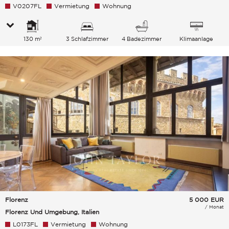
V0207FL
Vermietung
Wohnung
130 m²
3 Schlafzimmer
4 Badezimmer
Klimaanlage
Florenz
5 000
EUR
/ Monat
Florenz Und Umgebung, Italien
L0173FL
Vermietung
Wohnung