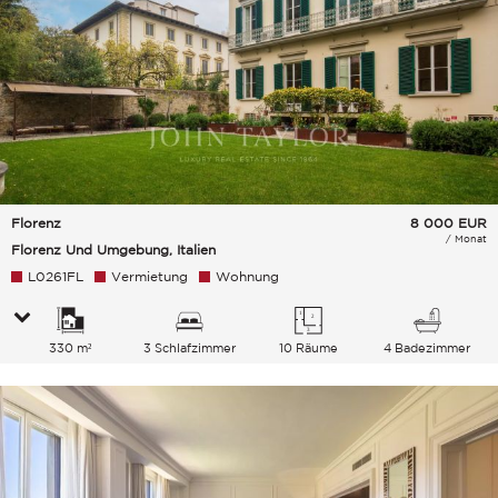
Florenz
8 000
EUR
/ Monat
Florenz Und Umgebung, Italien
L0261FL
Vermietung
Wohnung
330 m²
3 Schlafzimmer
10 Räume
4 Badezimmer