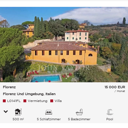
Florenz
15 000
EUR
/ Monat
Florenz Und Umgebung, Italien
L0141FL
Vermietung
Villa
500 m²
5 Schlafzimmer
5 Badezimmer
Pool