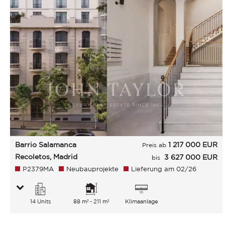
Barrio Salamanca
1 217 000
EUR
Preis ab
Recoletos, Madrid
3 627 000 EUR
bis
P2379MA
Neubauprojekte
Lieferung am 02/26
14 Units
88 m² - 211 m²
Klimaanlage