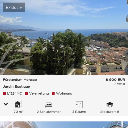
Exklusiv
Fürstentum Monaco
8 900
EUR
/ Monat
Jardin Exotique
L1324MC
Vermietung
Wohnung
70 m²
2 Schlafzimmer
3 Räume
Stockwerk 6