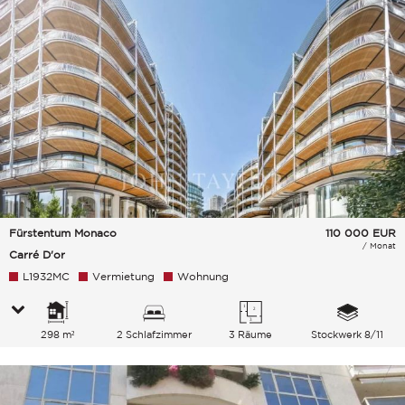
Fürstentum Monaco
110 000
EUR
/ Monat
Carré D'or
L1932MC
Vermietung
Wohnung
298 m²
2 Schlafzimmer
3 Räume
Stockwerk 8/11