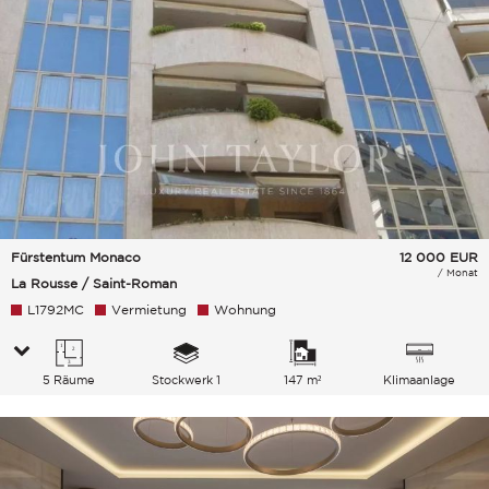
Fürstentum Monaco
12 000
EUR
/ Monat
La Rousse / Saint-Roman
L1792MC
Vermietung
Wohnung
5 Räume
Stockwerk 1
147 m²
Klimaanlage