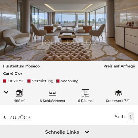
Fürstentum Monaco
Preis auf Anfrage
Carré D'or
L1870MC
Vermietung
Wohnung
488 m²
6 Schlafzimmer
6 Räume
Stockwerk 7/11
Seite
1
ZURÜCK
Schnelle Links