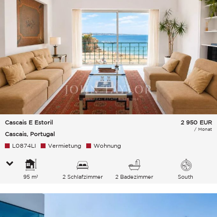
Cascais E Estoril
2 950
EUR
/ Monat
Cascais, Portugal
L0874LI
Vermietung
Wohnung
95 m²
2 Schlafzimmer
2 Badezimmer
South