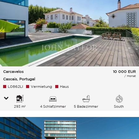
Carcavelos
10 000
EUR
/ Monat
Cascais, Portugal
L0862LI
Vermietung
Haus
293 m²
4 Schlafzimmer
5 Badezimmer
South