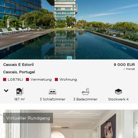
Cascais E Estoril
9 000
EUR
/ Monat
Cascais, Portugal
L0879LI
Vermietung
Wohnung
187 m²
3 Schlafzimmer
3 Badezimmer
Stockwerk 4
Virtueller Rundgang