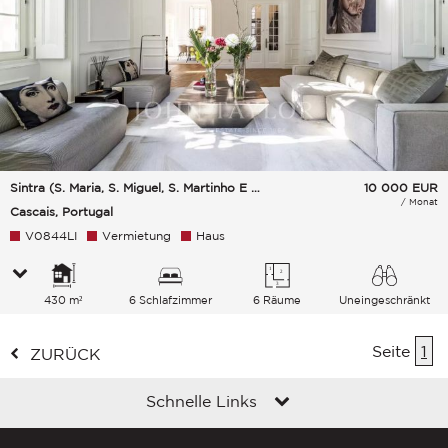
Sintra (S. Maria, S. Miguel, S. Martinho E S. Pedro De Penaferrim)
10 000
EUR
/ Monat
Cascais, Portugal
V0844LI
Vermietung
Haus
430 m²
6 Schlafzimmer
6 Räume
Uneingeschränkt
Landschaft Памятник Grünanlage Meer
Seite
1
ZURÜCK
Schnelle Links