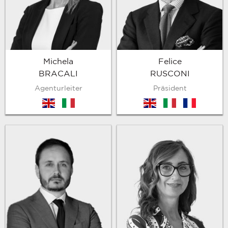
Michela
Felice
BRACALI
RUSCONI
Agenturleiter
Präsident
en
it
en
it
fr