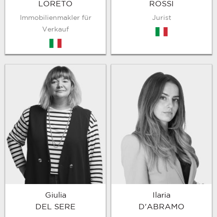
LORETO
ROSSI
Immobilienmakler für
Jurist
Verkauf
it
it
Giulia
Ilaria
DEL SERE
D'ABRAMO