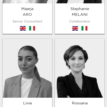
Maarja
Stephanie
ARO
MELANI
Senior Consultant
Collaborator
en
it
en
it
Livia
Rossana