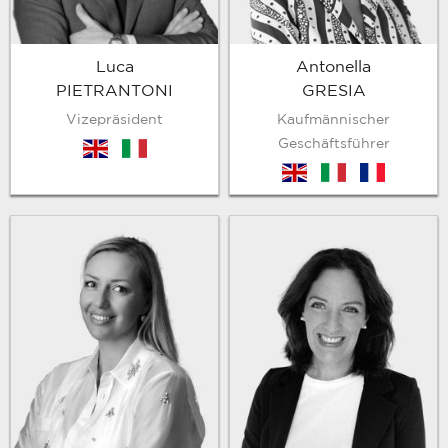
Antonella
Luca
GRESIA
PIETRANTONI
Kaufmännischer
Vizepräsident
Geschäftsführer
en
it
en
it
fr