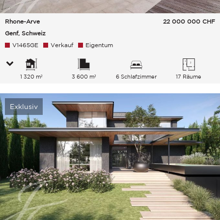
Rhone-Arve
22 000 000
CHF
Genf, Schweiz
V1465GE
Verkauf
Eigentum
1 320 m²
3 600 m²
6 Schlafzimmer
17 Räume
Exklusiv