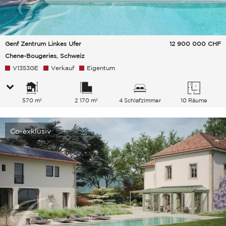
Genf Zentrum Linkes Ufer
12 900 000
CHF
Chene-Bougeries, Schweiz
V1353GE
Verkauf
Eigentum
570 m²
2 170 m²
4 Schlafzimmer
10 Räume
Co-exklusiv