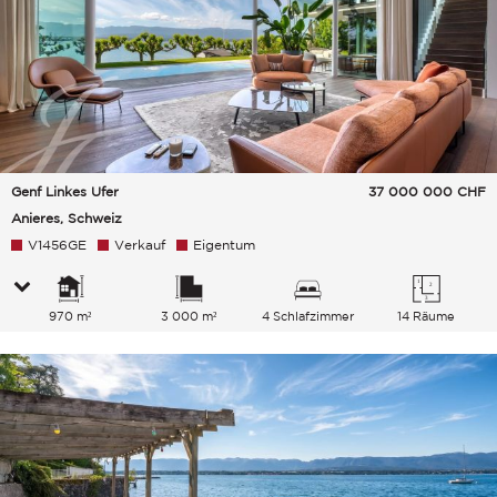
Genf Linkes Ufer
37 000 000
CHF
Anieres, Schweiz
V1456GE
Verkauf
Eigentum
970 m²
3 000 m²
4 Schlafzimmer
14 Räume