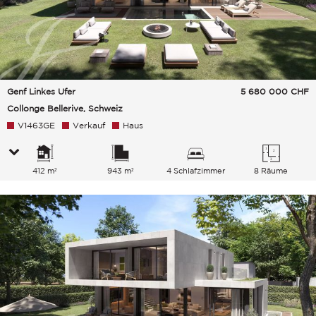
Genf Linkes Ufer
5 680 000
CHF
Collonge Bellerive, Schweiz
V1463GE
Verkauf
Haus
412 m²
943 m²
4 Schlafzimmer
8 Räume