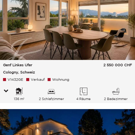
Genf Linkes Ufer
2 550 000
CHF
Cologny, Schweiz
V1432GE
Verkauf
Wohnung
136 m²
2 Schlafzimmer
4 Räume
2 Badezimmer