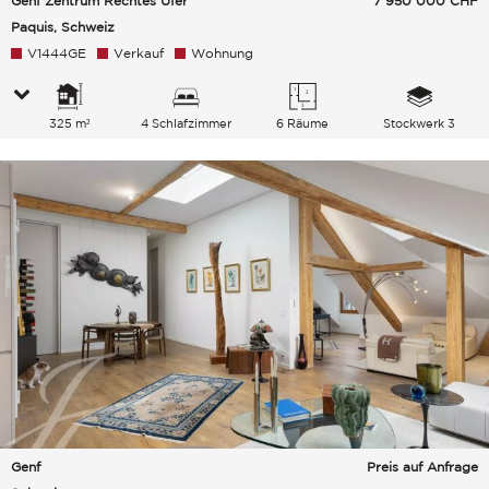
Genf Zentrum Rechtes Ufer
7 950 000
CHF
Paquis, Schweiz
V1444GE
Verkauf
Wohnung
325 m²
4 Schlafzimmer
6 Räume
Stockwerk 3
Genf
Preis auf Anfrage