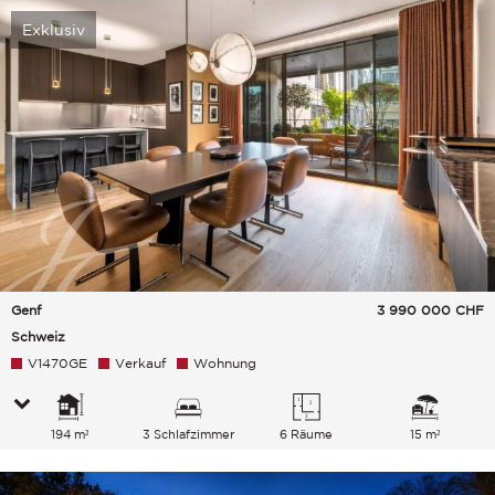
Exklusiv
Genf
3 990 000
CHF
Schweiz
V1470GE
Verkauf
Wohnung
194 m²
3 Schlafzimmer
6 Räume
15 m²