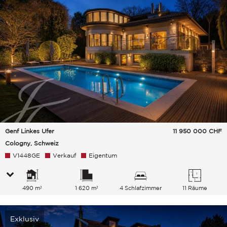
Genf Linkes Ufer
11 950 000
CHF
Cologny, Schweiz
V1448GE
Verkauf
Eigentum
490 m²
1 620 m²
4 Schlafzimmer
11 Räume
Exklusiv