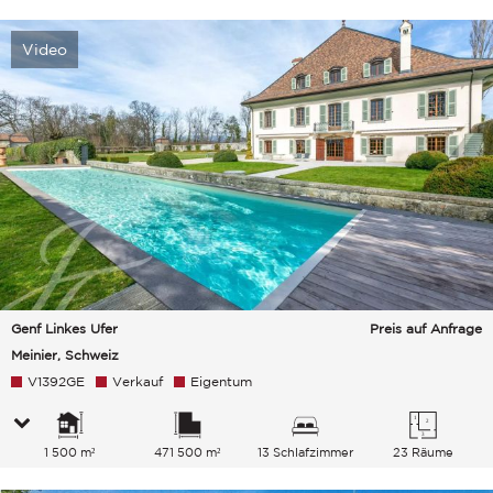
Video
Genf Linkes Ufer
Preis auf Anfrage
Meinier, Schweiz
V1392GE
Verkauf
Eigentum
1 500 m²
471 500 m²
13 Schlafzimmer
23 Räume