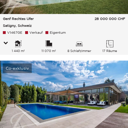
Genf Rechtes Ufer
28 000 000
CHF
Satigny, Schweiz
V1467GE
Verkauf
Eigentum
1 440 m²
11 070 m²
8 Schlafzimmer
17 Räume
Co-exklusiv