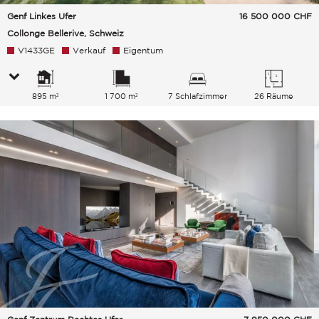
Genf Linkes Ufer
16 500 000
CHF
Collonge Bellerive, Schweiz
V1433GE
Verkauf
Eigentum
895 m²
1 700 m²
7 Schlafzimmer
26 Räume