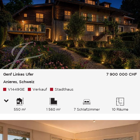
Genf Linkes Ufer
7 900 000
CHF
Anieres, Schweiz
V1449GE
Verkauf
Stadthaus
550 m²
1 560 m²
7 Schlafzimmer
10 Räume