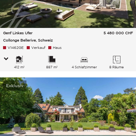
Genf Linkes Ufer
5 480 000
CHF
Collonge Bellerive, Schweiz
V1462GE
Verkauf
Haus
412 m²
887 m²
4 Schlafzimmer
8 Räume
Exklusiv