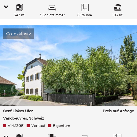
547 m²
3 Schlafzimmer
8 Räume
103 m²
Co-exklusiv
Genf Linkes Ufer
Preis auf Anfrage
Vandoeuvres, Schweiz
V1423GE
Verkauf
Eigentum