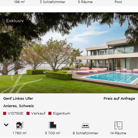
198 m²
3 Schlafzimmer
5 Räume
Pool
Exklusiv
Genf Linkes Ufer
Preis auf Anfrage
Anieres, Schweiz
V1375GE
Verkauf
Eigentum
1 760 m²
5 700 m²
8 Schlafzimmer
14 Räume