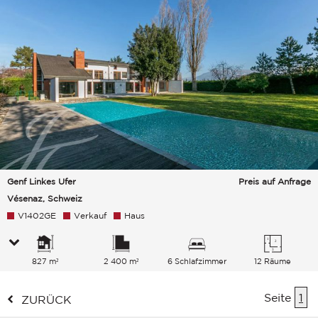
Genf Linkes Ufer
Preis auf Anfrage
Vésenaz, Schweiz
V1402GE
Verkauf
Haus
827 m²
2 400 m²
6 Schlafzimmer
12 Räume
Seite
1
ZURÜCK