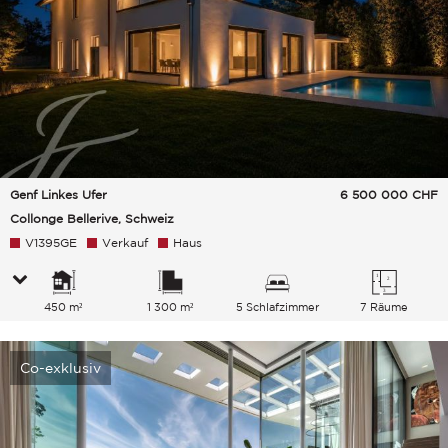
Genf Linkes Ufer
6 500 000
CHF
Collonge Bellerive, Schweiz
V1395GE
Verkauf
Haus
450 m²
1 300 m²
5 Schlafzimmer
7 Räume
Co-exklusiv