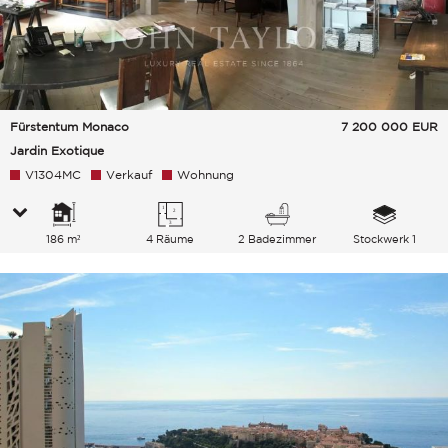
Fürstentum Monaco
7 200 000
EUR
Jardin Exotique
V1304MC
Verkauf
Wohnung
186 m²
4 Räume
2 Badezimmer
Stockwerk 1