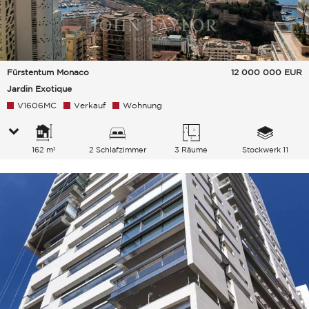
Fürstentum Monaco
12 000 000
EUR
Jardin Exotique
V1606MC
Verkauf
Wohnung
162 m²
2 Schlafzimmer
3 Räume
Stockwerk 11