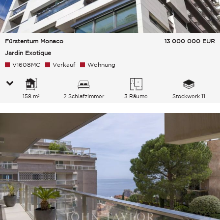
Fürstentum Monaco
13 000 000
EUR
Jardin Exotique
V1608MC
Verkauf
Wohnung
158 m²
2 Schlafzimmer
3 Räume
Stockwerk 11