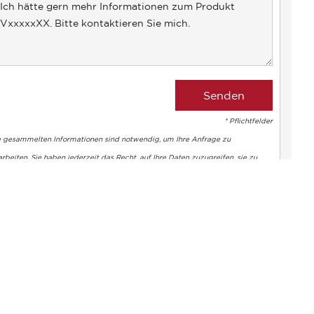
* Pflichtfelder
altung der Vorschriften zu gewährleisten. Passen Sie Ihre Vorl
e gesammelten Informationen sind notwendig, um Ihre Anfrage zu
rbeiten. Sie haben jederzeit das Recht, auf Ihre Daten zuzugreifen, sie zu
dern und zu löschen.
Corinne BANSAY
+33186223361