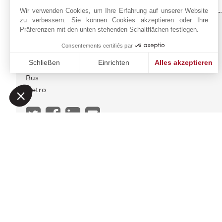
Wir verwenden Cookies, um Ihre Erfahrung auf unserer Website
zu verbessern. Sie können Cookies akzeptieren oder Ihre
Präferenzen mit den unten stehenden Schaltflächen festlegen.
ENERGIEDIAGNOSE
Consentements certifiés par
UMGEBUNG
Schließen
Einrichten
Alles akzeptieren
Bus
Einwilligungsmanagementplattform: Passen Sie Ihre Option
Axeptio consent
Metro
Unsere Plattform ermöglicht es Ihnen, Ihre Datenschutzeinst
Die Gebühren der Agentur werden vollständig vom Verkäufer getragen
Informationen über die Risiken, denen diese Immobilie ausgesetzt ist, finden
Anzahl der lose : 11
Energie – Geringe geschätzte jährliche Kosten bei normaler Nutzung : 1 420 €
Energie – Hohe geschätzte jährliche Kosten bei normalem Gebrauch : 2 000 €