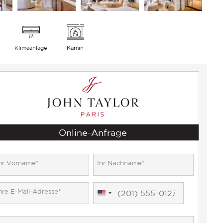
Klimaanlage
Kamin
Online-Anfrage
United
States
+1