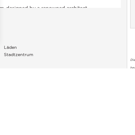
Läden
en an
Stadtzentrum
ellungen individuell zu gestalten und zu verwalten, um die Einh
Di
bea
än
 Sie auf der Website GeoHazards
georisques.gouv.fr