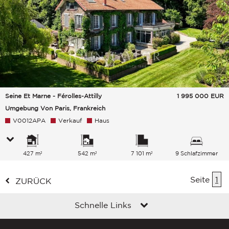
Seine Et Marne - Férolles-Attilly
1 995 000
EUR
Umgebung Von Paris, Frankreich
V0012APA
Verkauf
Haus
427 m²
542 m²
7 101 m²
9 Schlafzimmer
Seite
1
ZURÜCK
Schnelle Links