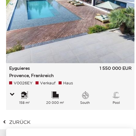
Eyguieres
1 550 000
EUR
Provence, Frankreich
V0026EY
Verkauf
Haus
158 m²
20 000 m²
South
Pool
ZURÜCK