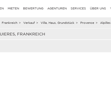
EN
MIETEN
BEWERTUNG
AGENTUREN
SERVICES
ÜBER UNS
Frankreich
>
Verkauf
>
Villa, Haus, Grundstück
>
Provence
>
Alpilles
UIERES, FRANKREICH