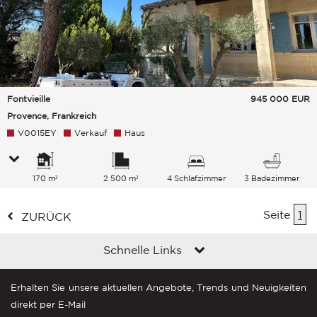
Fontvieille
945 000
EUR
Provence, Frankreich
V0015EY
Verkauf
Haus
170 m²
2 500 m²
4 Schlafzimmer
3 Badezimmer
Seite
1
ZURÜCK
Schnelle Links
Erhalten Sie unsere aktuellen Angebote, Trends und Neuigkeiten
direkt per E-Mail