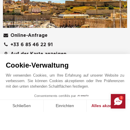
Online-Anfrage
+33 6 85 46 22 91
Auf der Karte anzeigen
Cookie-Verwaltung
JT Marseille & Littoral Varois
565 avenue du Prado
Wir verwenden Cookies, um Ihre Erfahrung auf unserer Website zu
13008
MARSEILLE
verbessern. Sie können Cookies akzeptieren oder Ihre Präferenzen
Bouches-du-Rhône
,
FRANKREICH
mit den unten stehenden Schaltflächen festlegen.
Spezialisiert auf Luxusimmobilien in Marseille und
Consentements certifiés par
1
MAKE ENQUIRY
Umgebung begleitet die Agentur John Taylor ihre
Schließen
Einrichten
Alles akzeptieren
Kunden beim Verkauf und Erwerb von
Einwilligungsmanagementplattform: Passen Sie Ihre Optionen 
Axeptio consent
außergewöhnlichen Anwesen. Mit Sitz im Herzen der
Unsere Plattform ermöglicht es Ihnen, Ihre Datenschutzeinstell
phokäischen Stadt bietet unser Team ein exklusives