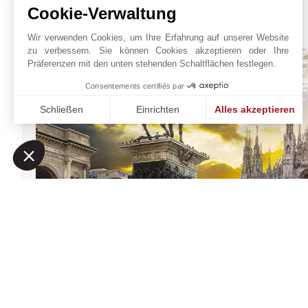
Cookie-Verwaltung
JOHN TAYLOR MILAN
Wir verwenden Cookies, um Ihre Erfahrung auf unserer Website
zu verbessern. Sie können Cookies akzeptieren oder Ihre
Präferenzen mit den unten stehenden Schaltflächen festlegen.
Consentements certifiés par
Schließen
Einrichten
Alles akzeptieren
Einwilligungsmanagementplattform: Passen Sie Ihre Option
Axeptio consent
Unsere Plattform ermöglicht es Ihnen, Ihre Datenschutzeinst
SUMPTUOSAE DOMUS
Online-Anfrage
SRL
+39 02 48 19 94 64
Auf der Karte
26, Via A. Saffi
20123
MAILAND
anzeigen
ITALIEN