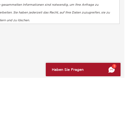
e gesammelten Informationen sind notwendig, um Ihre Anfrage zu
rbeiten. Sie haben jederzeit das Recht, auf Ihre Daten zuzugreifen, sie zu
dern und zu löschen.
altung der Vorschriften zu gewährleisten. Passen Sie Ihre Vorl
1
Haben Sie Fragen