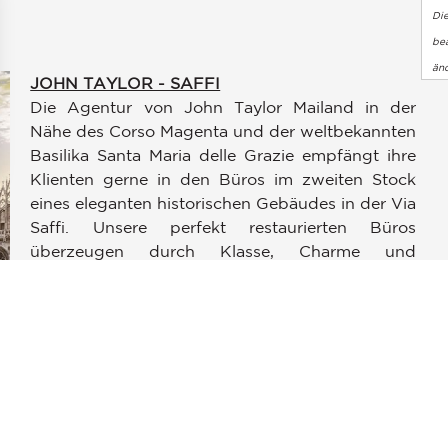
Di
bea
än
JOHN TAYLOR - SAFFI
Die Agentur von John Taylor Mailand in der
Nähe des Corso Magenta und der weltbekannten
Basilika Santa Maria delle Grazie empfängt ihre
Klienten gerne in den Büros im zweiten Stock
en an
eines eleganten historischen Gebäudes in der Via
ellungen individuell zu gestalten und zu verwalten, um die Einh
Saffi. Unsere perfekt restaurierten Büros
überzeugen durch Klasse, Charme und
Privatsphäre. Eine einzigartige Umgebung, in der
kompetentes und spezialisiertes Personal Sie
jederzeit gern berät.
JOHN TAYLOR - SENATO
Dank des großen Erfolgs der ersten Agentur in
Mailand eröffnete John Taylor eine zweite
Agentur in der schönen italienischen Stadt an