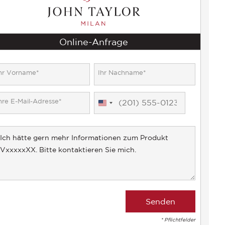
Online-Anfrage
United
States
+1
* Pflichtfelder