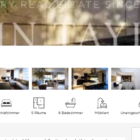
chlafzimmer
5 Räume
6 Badezimmer
Möbliert
Uneingesch