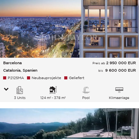
Barcelona
2 950 000
EUR
Preis ab
Catalonia, Spanien
9 600 000 EUR
bis
P2125MA
Neubauprojekte
Geliefert
3 Units
124 m² - 378 m²
Pool
Klimaanlage