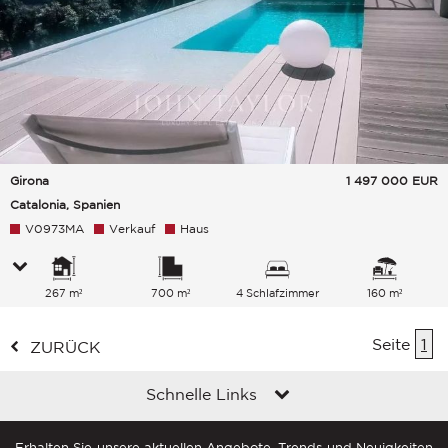
Girona
1 497 000
EUR
Catalonia, Spanien
V0973MA
Verkauf
Haus
267 m²
700 m²
4 Schlafzimmer
160 m²
Seite
1
ZURÜCK
Schnelle Links
Erhalten Sie unsere aktuellen Angebote, Trends und Neuigkeiten