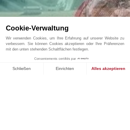
Cookie-Verwaltung
Wir verwenden Cookies, um Ihre Erfahrung auf unserer Website zu
verbessern. Sie können Cookies akzeptieren oder Ihre Präferenzen
mit den unten stehenden Schaltflächen festlegen.
Monte-Carlo – Le Millefiori – Renovated one ...
1
Consentements certifiés par
John Taylor Monaco - V1036MC
Schließen
Einrichten
Alles akzeptieren
Einwilligungsmanagementplattform: Passen Sie Ihre Optionen 
Axeptio consent
Unsere Plattform ermöglicht es Ihnen, Ihre Datenschutzeinstell
UNSERE ERFOLGE
VERKAUFT
V
en