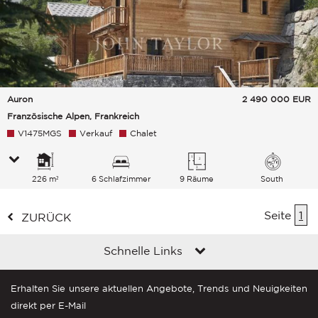
Auron
2 490 000
EUR
Französische Alpen, Frankreich
V1475MGS
Verkauf
Chalet
226 m²
6 Schlafzimmer
9 Räume
South
Seite
1
ZURÜCK
Schnelle Links
Erhalten Sie unsere aktuellen Angebote, Trends und Neuigkeiten
direkt per E-Mail