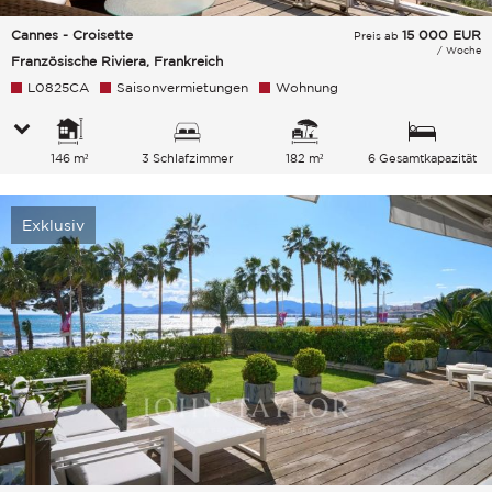
Cannes - Croisette
15 000
EUR
Preis ab
/ Woche
Französische Riviera, Frankreich
L0825CA
Saisonvermietungen
Wohnung
146 m²
3 Schlafzimmer
182 m²
6 Gesamtkapazität
Exklusiv