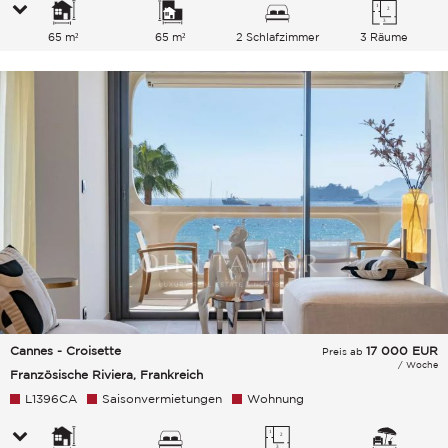
65 m²
65 m²
2 Schlafzimmer
3 Räume
Cannes - Croisette
17 000
EUR
Preis ab
/ Woche
Französische Riviera, Frankreich
L1396CA
Saisonvermietungen
Wohnung