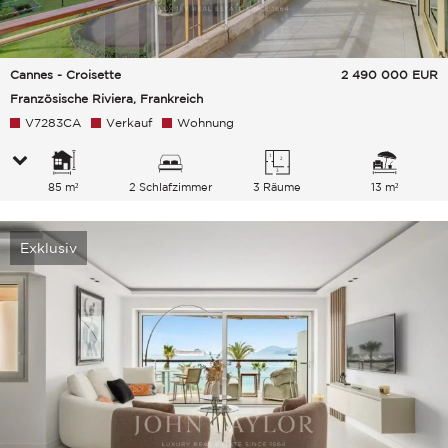
Cannes - Croisette
2 490 000
EUR
Französische Riviera, Frankreich
V7283CA
Verkauf
Wohnung
85 m²
2 Schlafzimmer
3 Räume
13 m²
Exklusiv