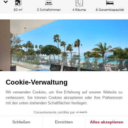
83 m²
3 Schlafzimmer
4 Räume
6 Gesamtkapazität
Cookie-Verwaltung
Wir verwenden Cookies, um Ihre Erfahrung auf unserer Website zu
verbessern. Sie können Cookies akzeptieren oder Ihre Präferenzen
Cannes - Croisette
Preis auf Anfrage
mit den unten stehenden Schaltflächen festlegen.
Französische Riviera, Frankreich
1
Consentements certifiés par
L1321CA
Veranstaltung
Wohnung
Schließen
Einrichten
Alles akzeptieren