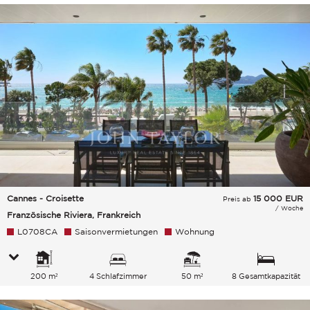
Cannes - Croisette
15 000
EUR
Preis ab
/ Woche
Französische Riviera, Frankreich
L0708CA
Saisonvermietungen
Wohnung
200 m²
4 Schlafzimmer
50 m²
8 Gesamtkapazität