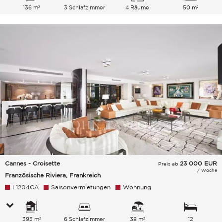
136 m²
3 Schlafzimmer
4 Räume
50 m²
Cannes - Croisette
23 000
EUR
Preis ab
/ Woche
Französische Riviera, Frankreich
L1204CA
Saisonvermietungen
Wohnung
395 m²
6 Schlafzimmer
38 m²
12