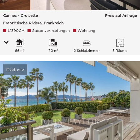
Cannes - Croisette
Preis auf Anfrage
Französische Riviera, Frankreich
L1390CA
Saisonvermietungen
Wohnung
66 m²
70 m²
2 Schlafzimmer
3 Räume
Exklusiv