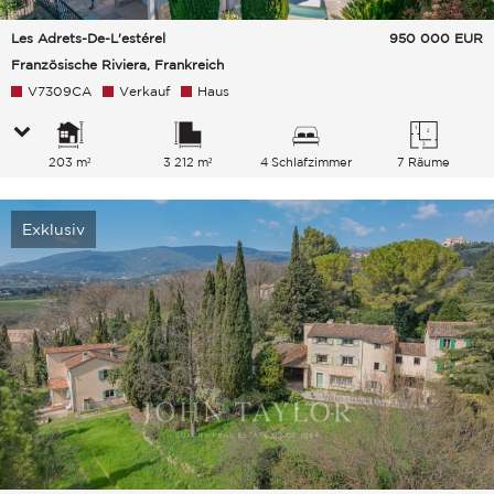
Les Adrets-De-L'estérel
950 000
EUR
Französische Riviera, Frankreich
V7309CA
Verkauf
Haus
203 m²
3 212 m²
4 Schlafzimmer
7 Räume
Exklusiv