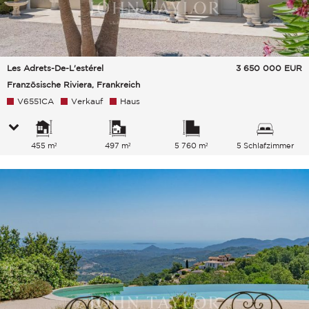
Les Adrets-De-L'estérel
3 650 000
EUR
Französische Riviera, Frankreich
V6551CA
Verkauf
Haus
455 m²
497 m²
5 760 m²
5 Schlafzimmer