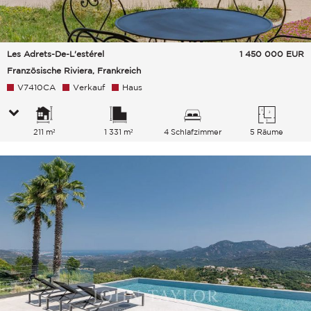
Les Adrets-De-L'estérel
1 450 000
EUR
Französische Riviera, Frankreich
V7410CA
Verkauf
Haus
211 m²
1 331 m²
4 Schlafzimmer
5 Räume