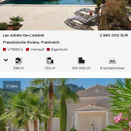
Les Adrets-De-L'estérel
2 990 000
EUR
Französische Riviera, Frankreich
V7189CA
Verkauf
Eigentum
399 m²
755 m²
100 000 m²
8 Schlafzimmer
Video