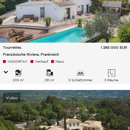
Tourrettes
1 285 000
EUR
Französische Riviera, Frankreich
V0009FAY
Verkauf
Haus
205 m²
291 m²
5 Schlafzimmer
5 Räume
Video