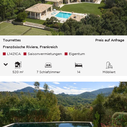
Tourrettes
Preis auf Anfrage
Französische Riviera, Frankreich
L1421CA
Saisonvermietungen
Eigentum
520 m²
7 Schlafzimmer
14
Möbliert
Gesamtkapazität