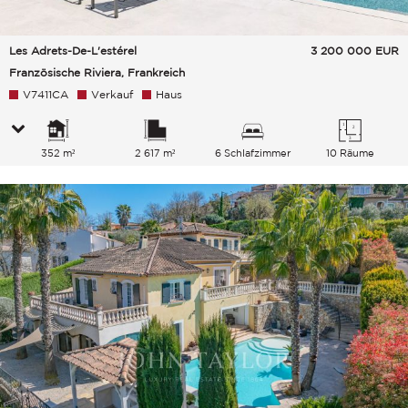
Les Adrets-De-L'estérel
3 200 000
EUR
Französische Riviera, Frankreich
V7411CA
Verkauf
Haus
352 m²
2 617 m²
6 Schlafzimmer
10 Räume