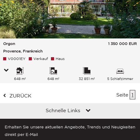
Orgon
1 350 000
EUR
Provence, Frankreich
V0001EY
Verkauf
Haus
648 m²
648 m²
32 851 m²
5 Schlafzimmer
Seite
1
ZURÜCK
Schnelle Links
Erhalten Sie unsere aktuellen Angebote, Trends und Neuigkeiten
direkt per E-Mail