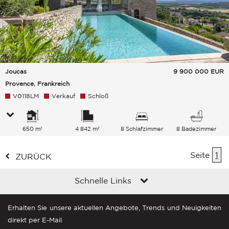
Joucas
9 900 000
EUR
Provence, Frankreich
V0118LM
Verkauf
Schloß
650 m²
4 842 m²
8 Schlafzimmer
8 Badezimmer
Seite
1
ZURÜCK
Schnelle Links
Erhalten Sie unsere aktuellen Angebote, Trends und Neuigkeiten
direkt per E-Mail