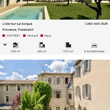
L'isle-Sur-La-Sorgue
1 260 000
EUR
Provence, Frankreich
V0078EY
Verkauf
Haus
250 m²
420 m²
1 572 m²
6 Schlafzimmer