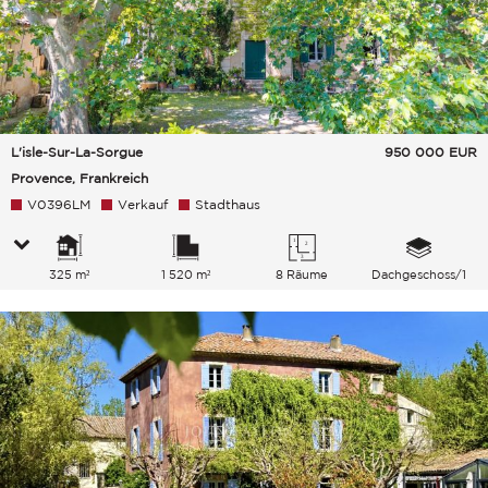
L'isle-Sur-La-Sorgue
950 000
EUR
Provence, Frankreich
V0396LM
Verkauf
Stadthaus
325 m²
1 520 m²
8 Räume
Dachgeschoss/1