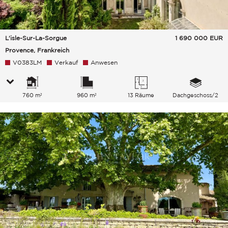
L'isle-Sur-La-Sorgue
1 690 000
EUR
Provence, Frankreich
V0383LM
Verkauf
Anwesen
760 m²
960 m²
13 Räume
Dachgeschoss/2