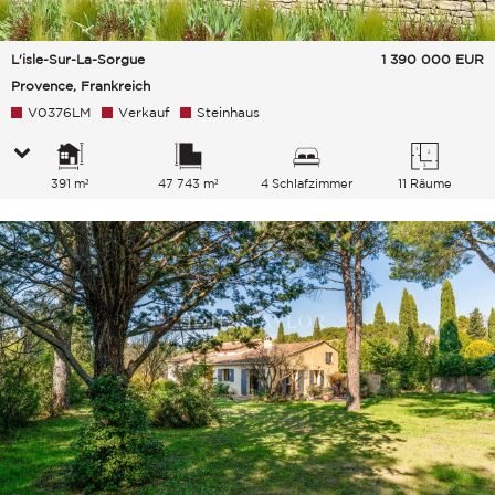
L'isle-Sur-La-Sorgue
1 390 000
EUR
Provence, Frankreich
V0376LM
Verkauf
Steinhaus
391 m²
47 743 m²
4 Schlafzimmer
11 Räume