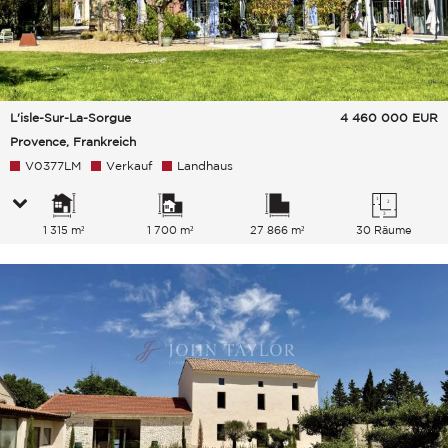
L'isle-Sur-La-Sorgue
4 460 000
EUR
Provence, Frankreich
V0377LM
Verkauf
Landhaus
1 315 m²
1 700 m²
27 866 m²
30 Räume