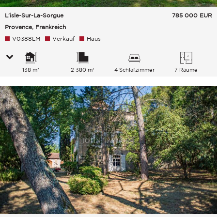
L'isle-Sur-La-Sorgue
785 000
EUR
Provence, Frankreich
V0388LM
Verkauf
Haus
138 m²
2 380 m²
4 Schlafzimmer
7 Räume