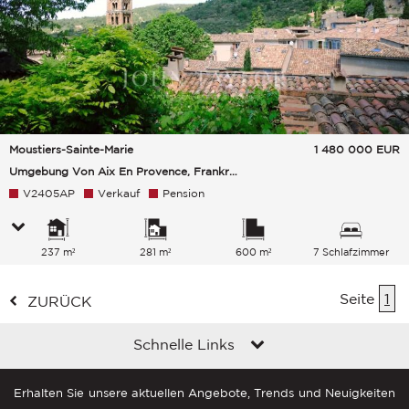
Moustiers-Sainte-Marie
1 480 000
EUR
Umgebung Von Aix En Provence, Frankreich
V2405AP
Verkauf
Pension
237 m²
281 m²
600 m²
7 Schlafzimmer
Seite
1
ZURÜCK
Schnelle Links
Erhalten Sie unsere aktuellen Angebote, Trends und Neuigkeiten