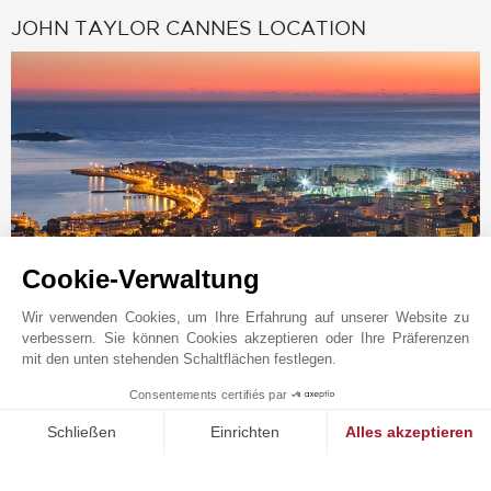
JOHN TAYLOR CANNES LOCATION
Cookie-Verwaltung
Online-Anfrage
Wir verwenden Cookies, um Ihre Erfahrung auf unserer Website zu
verbessern. Sie können Cookies akzeptieren oder Ihre Präferenzen
+33 4 97 06 65 65
mit den unten stehenden Schaltflächen festlegen.
Auf der Karte anzeigen
Consentements certifiés par
MAKE ENQUIRY
JOHN TAYLOR SAS
Schließen
Einrichten
Alles akzeptieren
6 rue Frédéric Amouretti
Einwilligungsmanagementplattform: Passen Sie Ihre Optionen 
Axeptio consent
06400
CANNES