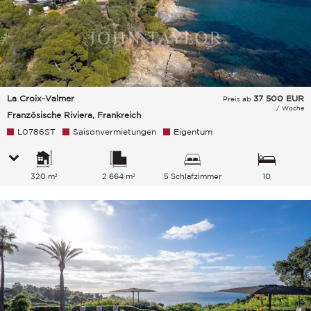
La Croix-Valmer
37 500
EUR
Preis ab
/ Woche
Französische Riviera, Frankreich
L0786ST
Saisonvermietungen
Eigentum
320 m²
2 664 m²
5 Schlafzimmer
10
Gesamtkapazität