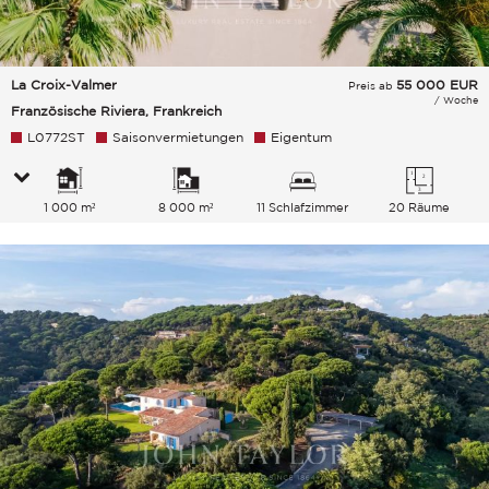
La Croix-Valmer
55 000
EUR
Preis ab
/ Woche
Französische Riviera, Frankreich
L0772ST
Saisonvermietungen
Eigentum
1 000 m²
8 000 m²
11 Schlafzimmer
20 Räume