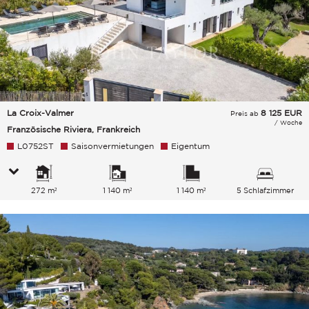
La Croix-Valmer
8 125
EUR
Preis ab
/ Woche
Französische Riviera, Frankreich
L0752ST
Saisonvermietungen
Eigentum
272 m²
1 140 m²
1 140 m²
5 Schlafzimmer