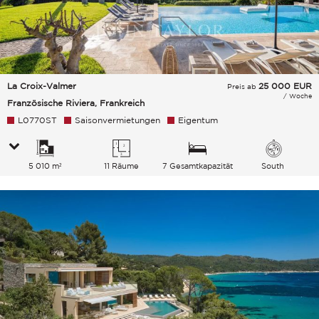
La Croix-Valmer
25 000
EUR
Preis ab
/ Woche
Französische Riviera, Frankreich
L0770ST
Saisonvermietungen
Eigentum
5 010 m²
11 Räume
7 Gesamtkapazität
South