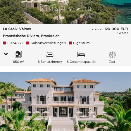
La Croix-Valmer
120 000
EUR
Preis ab
/ Woche
Französische Riviera, Frankreich
L0748ST
Saisonvermietungen
Eigentum
650 m²
6 Schlafzimmer
6 Gesamtkapazität
East