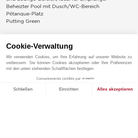
Beheizter Pool mit Dusch/WC-Bereich
Pétanque-Platz
Putting Green
Ausstattung:
Umkehrbare Klimatisierung
Cookie-Verwaltung
Fußbodenheizung
Wir verwenden Cookies, um Ihre Erfahrung auf unserer Website zu
Hydraulischer Aufzug für 6 Personen
verbessern. Sie können Cookies akzeptieren oder Ihre Präferenzen
Videoüberwachungssystem und Alarm
mit den unten stehenden Schaltflächen festlegen.
WLAN in der gesamten Immobilie und rund um
Consentements certifiés par
den Pool
1
MAKE ENQUIRY
Schließen
Einrichten
Alles akzeptieren
Dieses Luxus-Villa in Mougins ist ein seltenes
Einwilligungsmanagementplattform: Passen Sie Ihre Optionen 
Axeptio consent
Anwesen, ideal für eine Zweitwohnsitz, der eine
Unsere Plattform ermöglicht es Ihnen, Ihre Datenschutzeinstell
einzigartige Lebenskunst im Herzen der Côte
d’Azur bietet.
ENERGIEDIAGNOSE