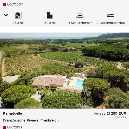
L0706ST
250 m²
1 300 m²
4 Schlafzimmer
8 Gesamtkapazität
Ramatuelle
21 250
EUR
Preis ab
/ Woche
Französische Riviera, Frankreich
L0728ST