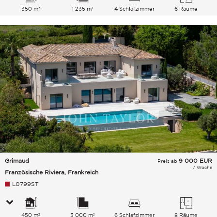
350 m²
1 235 m²
4 Schlafzimmer
6 Räume
Grimaud
9 000
EUR
Preis ab
/ Woche
Französische Riviera, Frankreich
L0799ST
450 m²
3 000 m²
6 Schlafzimmer
8 Räume