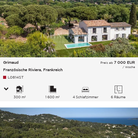
Grimaud
7 000
EUR
Preis ab
/ Woche
Französische Riviera, Frankreich
L0814ST
300 m²
1 600 m²
4 Schlafzimmer
6 Räume