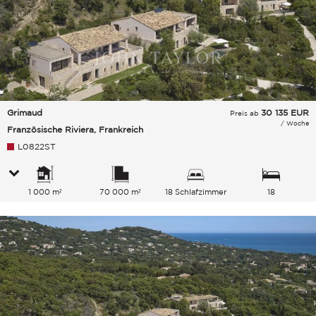
Grimaud
30 135
EUR
Preis ab
/ Woche
Französische Riviera, Frankreich
L0822ST
1 000 m²
70 000 m²
18 Schlafzimmer
18
Gesamtkapazität