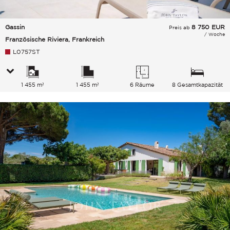
Gassin
8 750
EUR
Preis ab
/ Woche
Französische Riviera, Frankreich
L0757ST
1 455 m²
1 455 m²
6 Räume
8 Gesamtkapazität