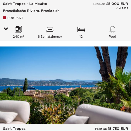
Saint Tropez - La Moutte
25 000
EUR
Preis ab
/ Woche
Französische Riviera, Frankreich
L0826ST
240 m²
6 Schlafzimmer
12
Pool
Gesamtkapazität
Saint Tropez
18 750
EUR
Preis ab