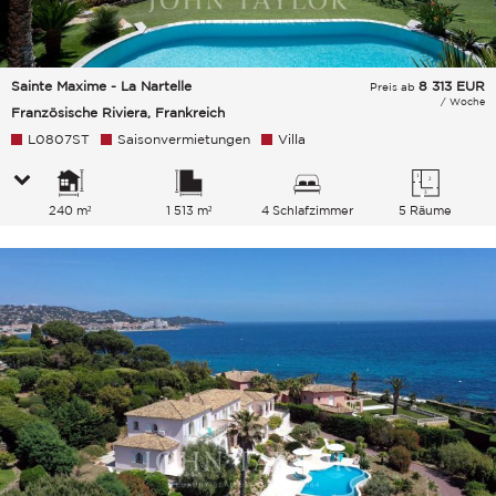
Sainte Maxime - La Nartelle
8 313
EUR
Preis ab
/ Woche
Französische Riviera, Frankreich
L0807ST
Saisonvermietungen
Villa
240 m²
1 513 m²
4 Schlafzimmer
5 Räume