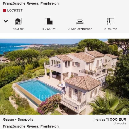
Französische Riviera, Frankreich
L0793ST
450 m²
4 700 m²
7 Schlafzimmer
9 Räume
Gassin - Sinopolis
11 000
EUR
Preis ab
/ Woche
Französische Riviera, Frankreich