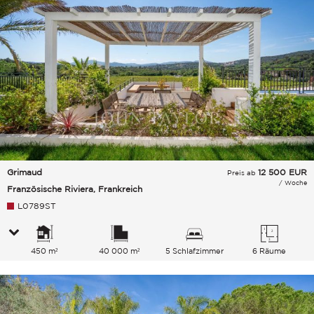
Grimaud
12 500
EUR
Preis ab
/ Woche
Französische Riviera, Frankreich
L0789ST
450 m²
40 000 m²
5 Schlafzimmer
6 Räume