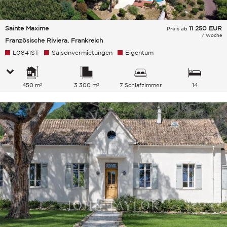
Sainte Maxime
11 250
EUR
Preis ab
/ Woche
Französische Riviera, Frankreich
L0841ST
Saisonvermietungen
Eigentum
450 m²
3 300 m²
7 Schlafzimmer
14
Gesamtkapazität