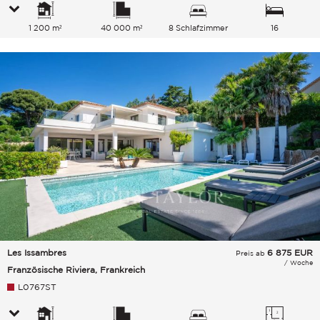
1 200 m²
40 000 m²
8 Schlafzimmer
16
Gesamtkapazität
Les Issambres
6 875
EUR
Preis ab
/ Woche
Französische Riviera, Frankreich
L0767ST