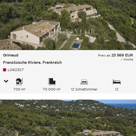
Grimaud
23 569
EUR
Preis ab
/ Woche
Französische Riviera, Frankreich
L0823ST
700 m²
70 000 m²
12 Schlafzimmer
12
Gesamtkapazität