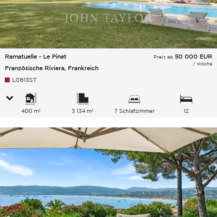
Ramatuelle - Le Pinet
50 000
EUR
Preis ab
/ Woche
Französische Riviera, Frankreich
L0813ST
400 m²
3 134 m²
7 Schlafzimmer
12
Gesamtkapazität