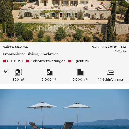
Sainte Maxime
35 000
EUR
Preis ab
/ Woche
Französische Riviera, Frankreich
L0680ST
Saisonvermietungen
Eigentum
850 m²
5 000 m²
5 000 m²
14 Schlafzimmer