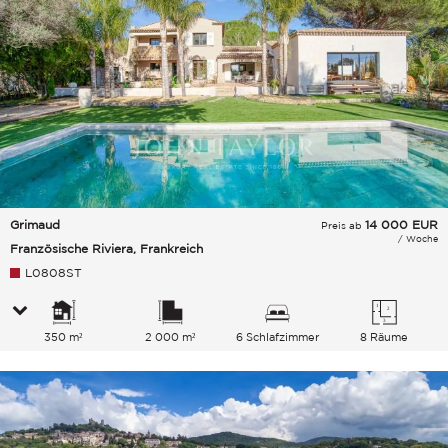
Grimaud
14 000
EUR
Preis ab
/ Woche
Französische Riviera, Frankreich
L0808ST
350 m²
2 000 m²
6 Schlafzimmer
8 Räume