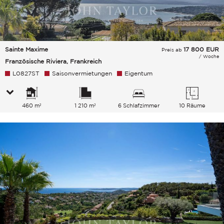
Sainte Maxime
17 800
EUR
Preis ab
/ Woche
Französische Riviera, Frankreich
L0827ST
Saisonvermietungen
Eigentum
460 m²
1 210 m²
6 Schlafzimmer
10 Räume