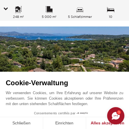
248 m²
5 000 m²
5 Schlafzimmer
10
Gesamtkapazität
Cookie-Verwaltung
Wir verwenden Cookies, um Ihre Erfahrung auf unserer Website zu
verbessern. Sie können Cookies akzeptieren oder Ihre Präferenzen
mit den unten stehenden Schaltflächen festlegen.
Saint Tropez
18 750
EUR
Preis ab
/ Woche
1
Consentements certifiés par
Französische Riviera, Frankreich
L0803ST
Schließen
Einrichten
Alles akzeptieren