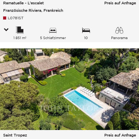
Ramatuelle - L'escalet
Preis auf Anfrage
Französische Riviera, Frankreich
L0781ST
1 851 m²
5 Schlafzimmer
10
Panorama
Gesamtkapazität
Saint Tropez
Preis auf Anfrage