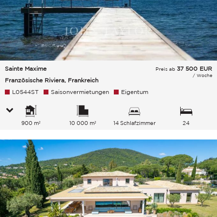
Sainte Maxime
37 500
EUR
Preis ab
/ Woche
Französische Riviera, Frankreich
L0544ST
Saisonvermietungen
Eigentum
900 m²
10 000 m²
14 Schlafzimmer
24
Gesamtkapazität