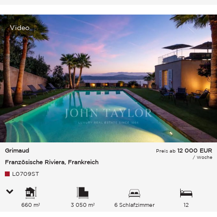
Video
Grimaud
12 000
EUR
Preis ab
/ Woche
Französische Riviera, Frankreich
L0709ST
660 m²
3 050 m²
6 Schlafzimmer
12
Gesamtkapazität