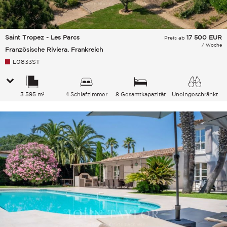
Saint Tropez - Les Parcs
17 500
EUR
Preis ab
/ Woche
Französische Riviera, Frankreich
L0833ST
3 595 m²
4 Schlafzimmer
8 Gesamtkapazität
Uneingeschränkt
Garten