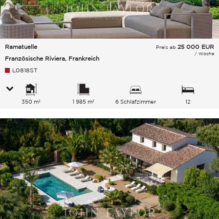
Ramatuelle
25 000
EUR
Preis ab
/ Woche
Französische Riviera, Frankreich
L0818ST
350 m²
1 985 m²
6 Schlafzimmer
12
Gesamtkapazität