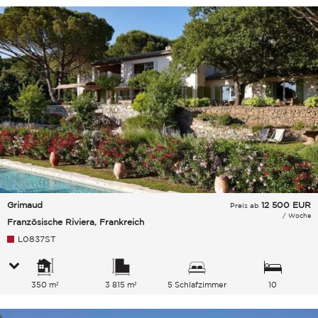
Grimaud
12 500
EUR
Preis ab
/ Woche
Französische Riviera, Frankreich
L0837ST
350 m²
3 815 m²
5 Schlafzimmer
10
Gesamtkapazität