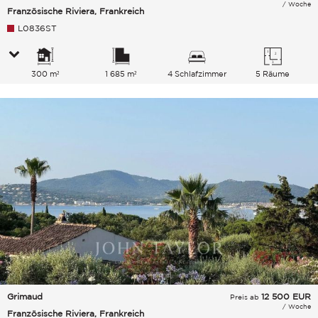
/ Woche
Französische Riviera, Frankreich
L0836ST
300 m²
1 685 m²
4 Schlafzimmer
5 Räume
Grimaud
12 500
EUR
Preis ab
/ Woche
Französische Riviera, Frankreich