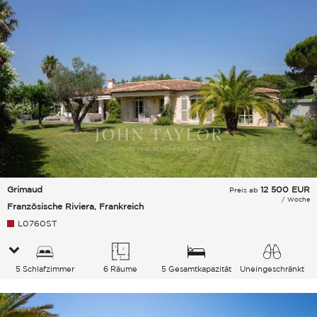
Grimaud
12 500
EUR
Preis ab
/ Woche
Französische Riviera, Frankreich
L0760ST
5 Schlafzimmer
6 Räume
5 Gesamtkapazität
Uneingeschränkt
Garten