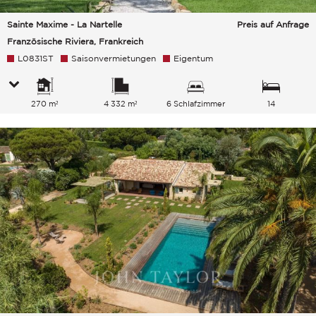
Sainte Maxime - La Nartelle
Preis auf Anfrage
Französische Riviera, Frankreich
L0831ST
Saisonvermietungen
Eigentum
270 m²
4 332 m²
6 Schlafzimmer
14
Gesamtkapazität