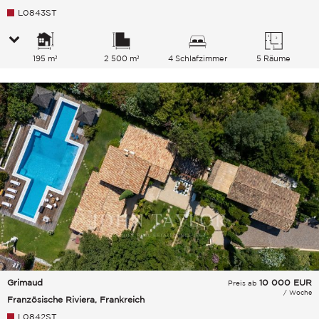
L0843ST
195 m²
2 500 m²
4 Schlafzimmer
5 Räume
Grimaud
10 000
EUR
Preis ab
/ Woche
Französische Riviera, Frankreich
L0842ST