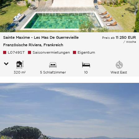
Sainte Maxime - Les Mas De Guerrevieille
11 250
EUR
Preis ab
/ Woche
Französische Riviera, Frankreich
L0749ST
Saisonvermietungen
Eigentum
320 m²
5 Schlafzimmer
10
West East
Gesamtkapazität