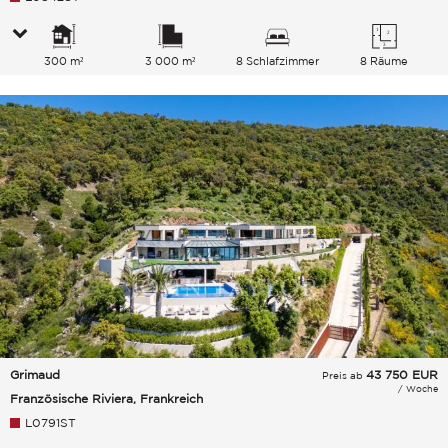
300 m²
3 000 m²
8 Schlafzimmer
8 Räume
Grimaud
43 750
EUR
Preis ab
/ Woche
Französische Riviera, Frankreich
L0791ST