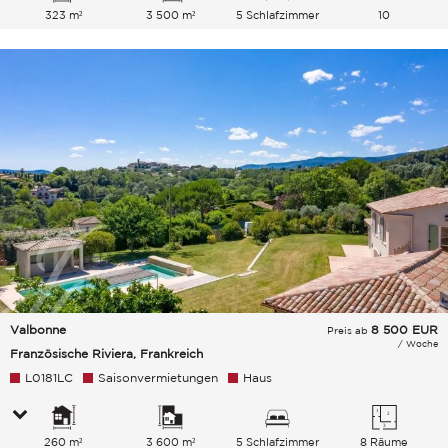
323 m²
3 500 m²
5 Schlafzimmer
10
Gesamtkapazität
Valbonne
8 500
EUR
Preis ab
/ Woche
Französische Riviera, Frankreich
L0181LC
Saisonvermietungen
Haus
260 m²
3 600 m²
5 Schlafzimmer
8 Räume