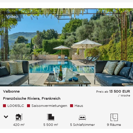
Video
Valbonne
13 500
EUR
Preis ab
/ Woche
Französische Riviera, Frankreich
L0065LC
Saisonvermietungen
Haus
420 m²
5 500 m²
5 Schlafzimmer
9 Räume