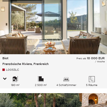
Biot
10 000
EUR
Preis ab
/ Woche
Französische Riviera, Frankreich
L0053LC
180 m²
2 500 m²
4 Schlafzimmer
5 Räume