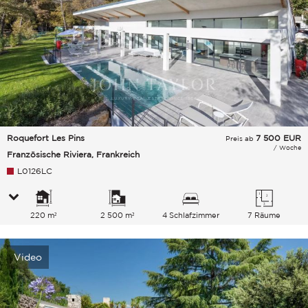
Roquefort Les Pins
7 500
EUR
Preis ab
/ Woche
Französische Riviera, Frankreich
L0126LC
220 m²
2 500 m²
4 Schlafzimmer
7 Räume
Video