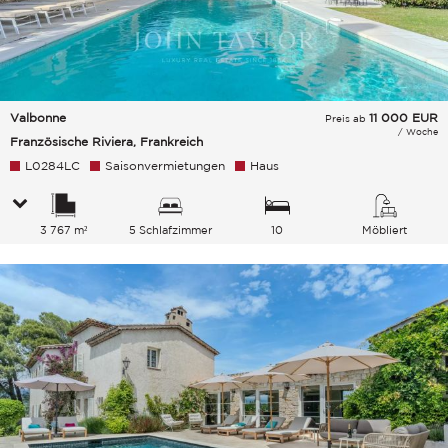
Valbonne
11 000
EUR
Preis ab
/ Woche
Französische Riviera, Frankreich
L0284LC
Saisonvermietungen
Haus
3 767 m²
5 Schlafzimmer
10
Möbliert
Gesamtkapazität