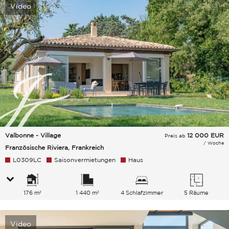
Video
Valbonne - Village
12 000
EUR
Preis ab
/ Woche
Französische Riviera, Frankreich
L0309LC
Saisonvermietungen
Haus
176 m²
1 440 m²
4 Schlafzimmer
5 Räume
Video