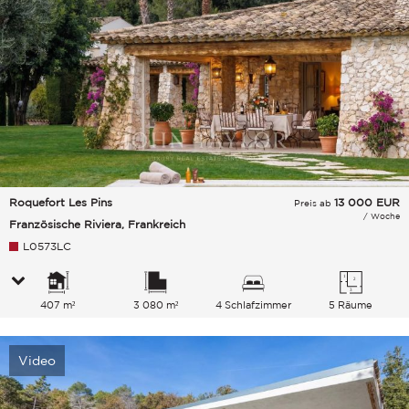
Roquefort Les Pins
13 000
EUR
Preis ab
/ Woche
Französische Riviera, Frankreich
L0573LC
407 m²
3 080 m²
4 Schlafzimmer
5 Räume
Video