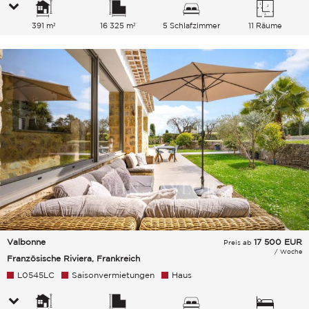
391 m²
16 325 m²
5 Schlafzimmer
11 Räume
Valbonne
17 500
EUR
Preis ab
/ Woche
Französische Riviera, Frankreich
L0545LC
Saisonvermietungen
Haus