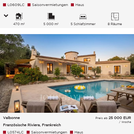
L0609LC
Saisonvermietungen
Haus
470 m²
5 000 m²
5 Schlafzimmer
8 Räume
Valbonne
25 000
EUR
Preis ab
/ Woche
Französische Riviera, Frankreich
L0574LC
Saisonvermietungen
Haus