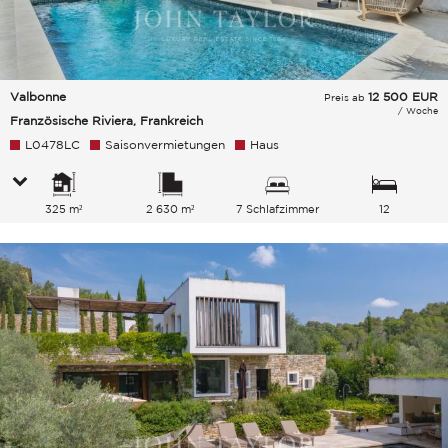
Valbonne
12 500
EUR
Preis ab
/ Woche
Französische Riviera, Frankreich
L0478LC
Saisonvermietungen
Haus
325 m²
2 630 m²
7 Schlafzimmer
12
Gesamtkapazität