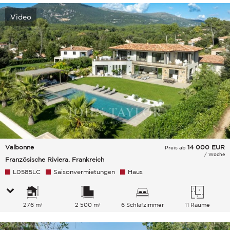
Video
Valbonne
14 000
EUR
Preis ab
/ Woche
Französische Riviera, Frankreich
L0585LC
Saisonvermietungen
Haus
276 m²
2 500 m²
6 Schlafzimmer
11 Räume