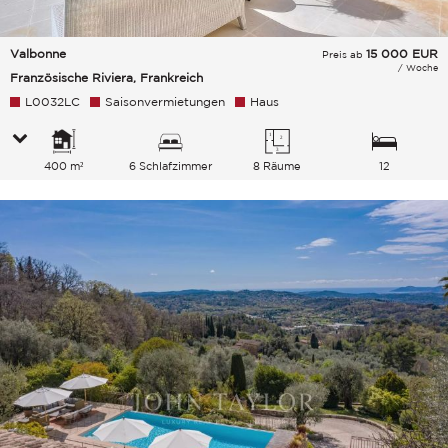
Valbonne
15 000
EUR
Preis ab
/ Woche
Französische Riviera, Frankreich
L0032LC
Saisonvermietungen
Haus
400 m²
6 Schlafzimmer
8 Räume
12
Gesamtkapazität