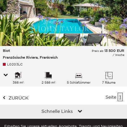
Biot
13 500
EUR
Preis ab
/ Woche
Französische Riviera, Frankreich
L0203LC
366 m²
2 586 m²
5 Schlafzimmer
7 Räume
Seite
1
ZURÜCK
Schnelle Links
Erhalten Sie unsere aktuellen Angebote, Trends und Neuigkeiten