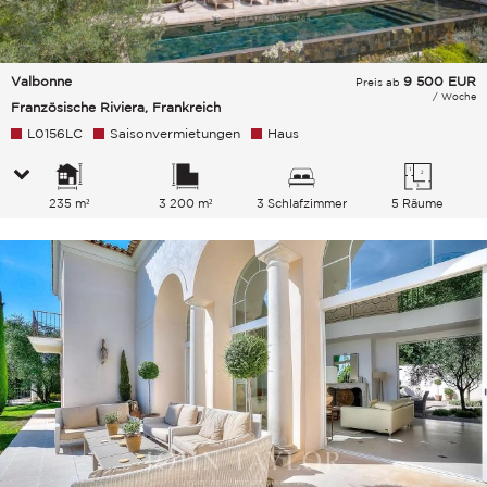
Valbonne
9 500
EUR
Preis ab
/ Woche
Französische Riviera, Frankreich
L0156LC
Saisonvermietungen
Haus
235 m²
3 200 m²
3 Schlafzimmer
5 Räume