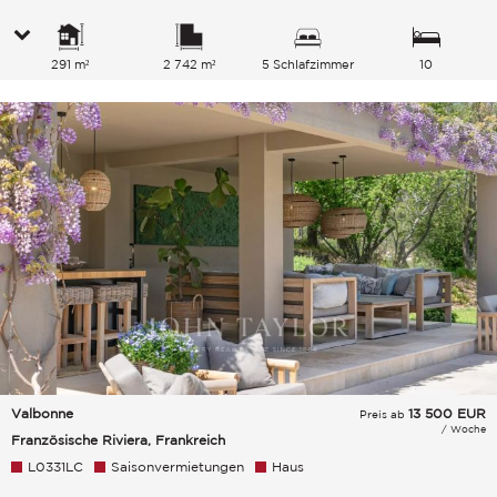
291 m²
2 742 m²
5 Schlafzimmer
10
Gesamtkapazität
Valbonne
13 500
EUR
Preis ab
/ Woche
Französische Riviera, Frankreich
L0331LC
Saisonvermietungen
Haus