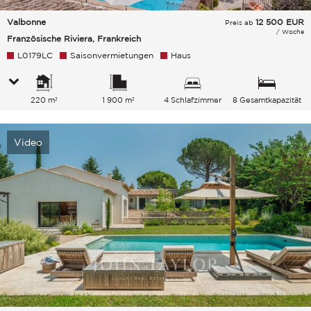
Valbonne
12 500
EUR
Preis ab
/ Woche
Französische Riviera, Frankreich
L0179LC
Saisonvermietungen
Haus
220 m²
1 900 m²
4 Schlafzimmer
8 Gesamtkapazität
Video