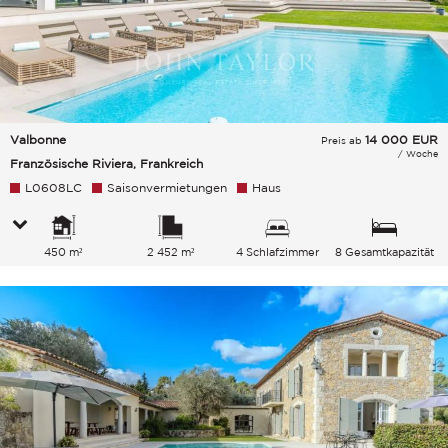
Valbonne
14 000
EUR
Preis ab
/ Woche
Französische Riviera, Frankreich
L0608LC
Saisonvermietungen
Haus
450 m²
2 452 m²
4 Schlafzimmer
8 Gesamtkapazität