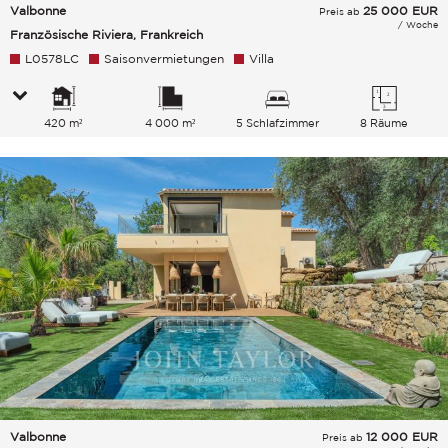
Valbonne
25 000
EUR
Preis ab
/ Woche
Französische Riviera, Frankreich
L0578LC
Saisonvermietungen
Villa
420 m²
4 000 m²
5 Schlafzimmer
8 Räume
Valbonne
12 000
EUR
Preis ab