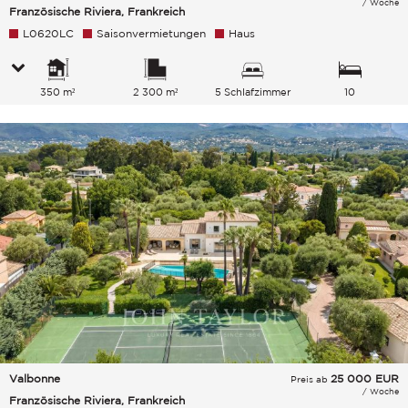
/ Woche
Französische Riviera, Frankreich
L0620LC
Saisonvermietungen
Haus
350 m²
2 300 m²
5 Schlafzimmer
10
Gesamtkapazität
Valbonne
25 000
EUR
Preis ab
/ Woche
Französische Riviera, Frankreich