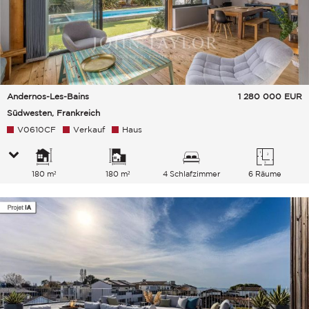
Andernos-Les-Bains
1 280 000
EUR
Südwesten, Frankreich
V0610CF
Verkauf
Haus
180 m²
180 m²
4 Schlafzimmer
6 Räume