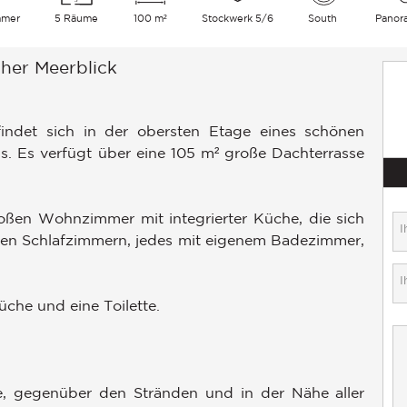
mmer
5 Räume
100 m²
Stockwerk 5/6
South
Panor
her Meerblick
indet sich in der obersten Etage eines schönen
s. Es verfügt über eine 105 m² große Dachterrasse
oßen Wohnzimmer mit integrierter Küche, die sich
önen Schlafzimmern, jedes mit eigenem Badezimmer,
che und eine Toilette.
e, gegenüber den Stränden und in der Nähe aller