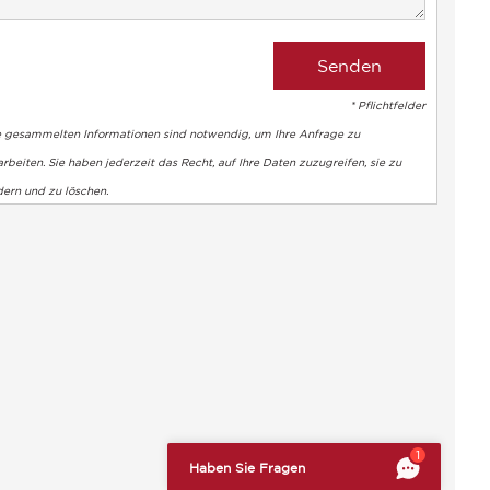
* Pflichtfelder
e gesammelten Informationen sind notwendig, um Ihre Anfrage zu
rbeiten. Sie haben jederzeit das Recht, auf Ihre Daten zuzugreifen, sie zu
dern und zu löschen.
altung der Vorschriften zu gewährleisten. Passen Sie Ihre Vorl
1
Haben Sie Fragen