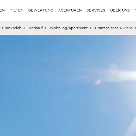
EN
MIETEN
BEWERTUNG
AGENTUREN
SERVICES
ÜBER UNS
Frankreich
>
Verkauf
>
Wohnung/apartment
>
Französische Riviera