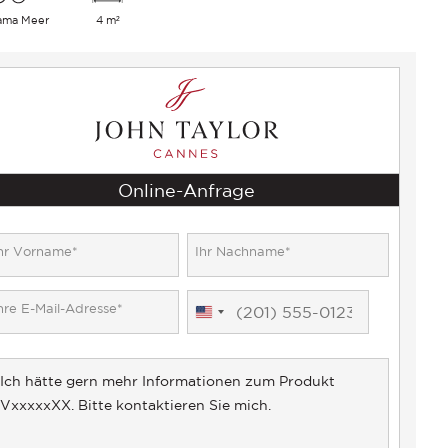
ama Meer
4 m²
Online-Anfrage
United
States
+1