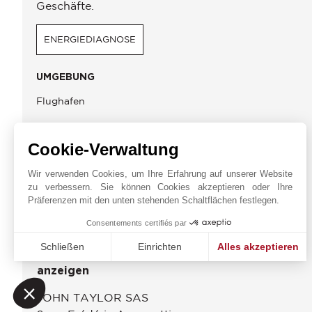
Geschäfte.
ENERGIEDIAGNOSE
UMGEBUNG
Flughafen
Cookie-Verwaltung
JOHN TAYLOR CANNES
Wir verwenden Cookies, um Ihre Erfahrung auf unserer Website
zu verbessern. Sie können Cookies akzeptieren oder Ihre
Präferenzen mit den unten stehenden Schaltflächen festlegen.
Online-Anfrage
Consentements certifiés par
+33 4 97 06 65 65
Schließen
Einrichten
Alles akzeptieren
Auf der Karte
Einwilligungsmanagementplattform: Passen Sie Ihre Option
Axeptio consent
anzeigen
Unsere Plattform ermöglicht es Ihnen, Ihre Datenschutzeinst
JOHN TAYLOR SAS