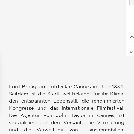
Di
bea
än
Lord Brougham entdeckte Cannes im Jahr 1834.
Seitdem ist die Stadt weltbekannt für ihr Klima,
den entspannten Lebensstil, die renommierten
Kongresse und das internationale Filmfestival.
Die Agentur von John Taylor in Cannes, ist
en an
spezialisiert auf den Verkauf, die Vermietung
ellungen individuell zu gestalten und zu verwalten, um die Einh
und die Verwaltung von Luxusimmobilien.