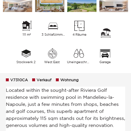
111 m²
3 Schlafzimmer
4 Räume
Stockwerk 2
West East
Uneingeschränkt
Garage
V7310CA
Verkauf
Wohnung