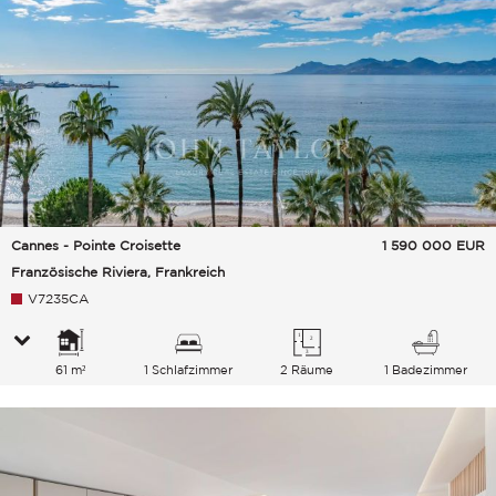
Cannes - Pointe Croisette
1 590 000
EUR
Französische Riviera, Frankreich
V7235CA
61 m²
1 Schlafzimmer
2 Räume
1 Badezimmer