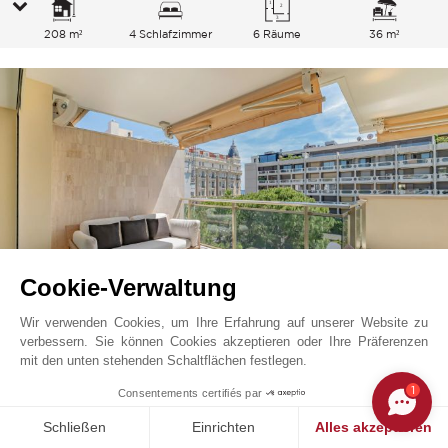
208 m²
4 Schlafzimmer
6 Räume
36 m²
Cookie-Verwaltung
Wir verwenden Cookies, um Ihre Erfahrung auf unserer Website zu
verbessern. Sie können Cookies akzeptieren oder Ihre Präferenzen
Cannes
2 856 000
EUR
mit den unten stehenden Schaltflächen festlegen.
Französische Riviera, Frankreich
1
Consentements certifiés par
V7380CA
Schließen
Einrichten
Alles akzeptieren