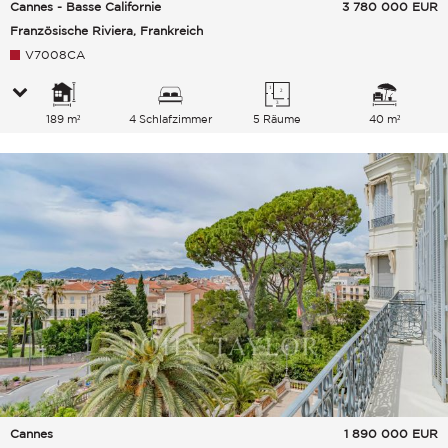
Cannes - Basse Californie
3 780 000
EUR
Französische Riviera, Frankreich
V7008CA
189 m²
4 Schlafzimmer
5 Räume
40 m²
Cannes
1 890 000
EUR