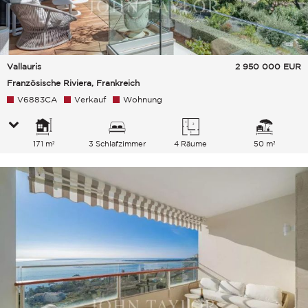
Vallauris
2 950 000
EUR
Französische Riviera, Frankreich
V6883CA
Verkauf
Wohnung
171 m²
3 Schlafzimmer
4 Räume
50 m²