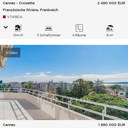
Cannes - Croisette
2 490 000
EUR
Französische Riviera, Frankreich
V7415CA
104 m²
3 Schlafzimmer
4 Räume
8 m²
Video
Cannes
1 990 000
EUR