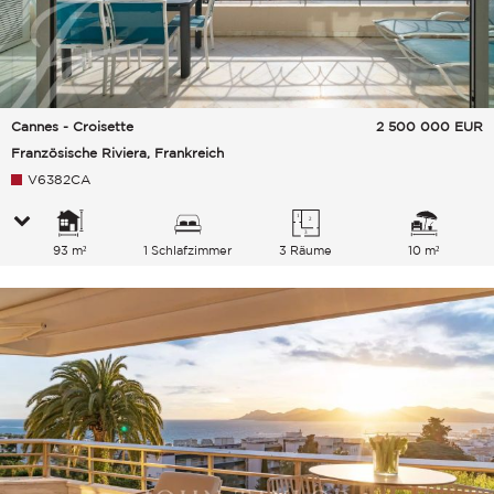
Cannes - Croisette
2 500 000
EUR
Französische Riviera, Frankreich
V6382CA
93 m²
1 Schlafzimmer
3 Räume
10 m²