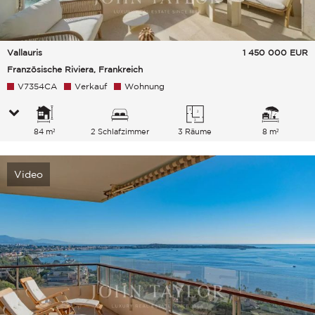
Vallauris
1 450 000
EUR
Französische Riviera, Frankreich
V7354CA
Verkauf
Wohnung
84 m²
2 Schlafzimmer
3 Räume
8 m²
Video