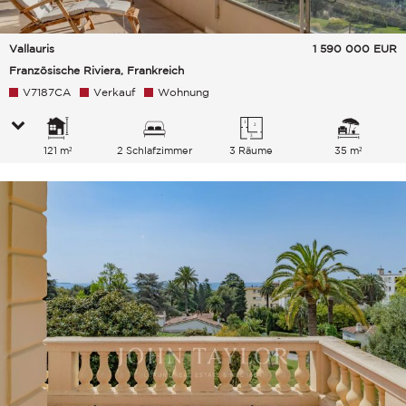
Vallauris
1 590 000
EUR
Französische Riviera, Frankreich
V7187CA
Verkauf
Wohnung
121 m²
2 Schlafzimmer
3 Räume
35 m²