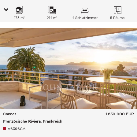
173 m²
214 m²
4 Schlafzimmer
5 Räume
Cannes
1 850 000
EUR
Französische Riviera, Frankreich
V6396CA