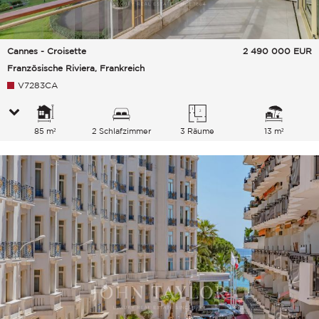
Cannes - Croisette
2 490 000
EUR
Französische Riviera, Frankreich
V7283CA
85 m²
2 Schlafzimmer
3 Räume
13 m²