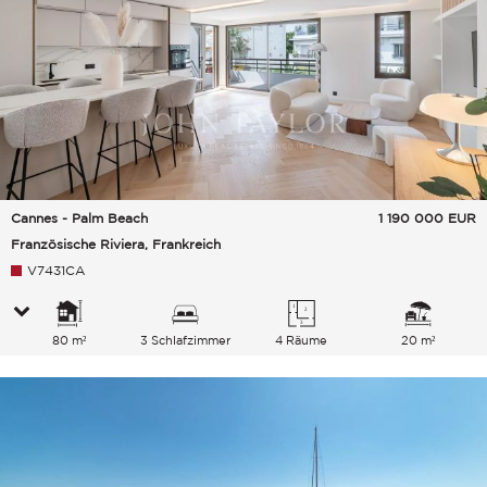
Cannes - Palm Beach
1 190 000
EUR
Französische Riviera, Frankreich
V7431CA
80 m²
3 Schlafzimmer
4 Räume
20 m²