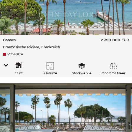
Cannes
2 390 000
EUR
Französische Riviera, Frankreich
V7148CA
77 m²
3 Räume
Stockwerk 4
Panorama Meer