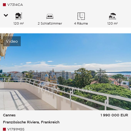
V7314CA
120 m²
2 Schlafzimmer
4 Räume
120 m²
Video
Cannes
1 990 000
EUR
Französische Riviera, Frankreich
V1791MGS