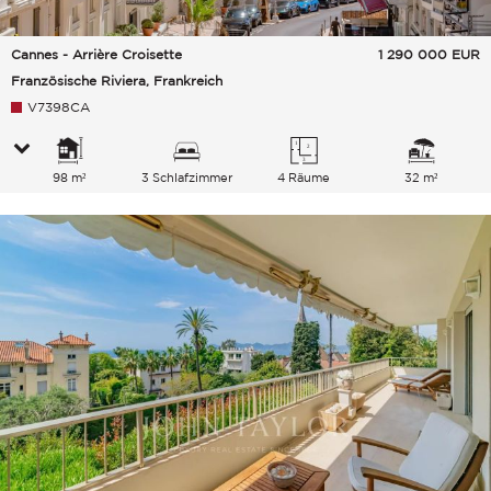
Cannes - Arrière Croisette
1 290 000
EUR
Französische Riviera, Frankreich
V7398CA
98 m²
3 Schlafzimmer
4 Räume
32 m²