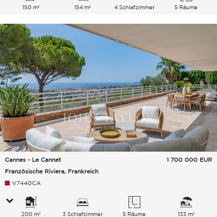
150 m²
154 m²
4 Schlafzimmer
5 Räume
Cannes - Le Cannet
1 700 000
EUR
Französische Riviera, Frankreich
V7440CA
200 m²
3 Schlafzimmer
5 Räume
133 m²