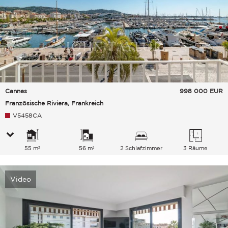
Cannes
998 000
EUR
Französische Riviera, Frankreich
V5458CA
55 m²
56 m²
2 Schlafzimmer
3 Räume
Video