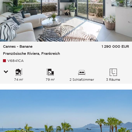
Cannes - Banane
1 290 000
EUR
Französische Riviera, Frankreich
V6841CA
74 m²
79 m²
2 Schlafzimmer
3 Räume