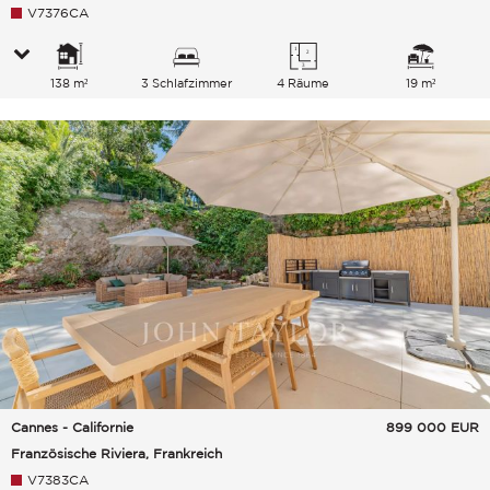
V7376CA
138 m²
3 Schlafzimmer
4 Räume
19 m²
Cannes - Californie
899 000
EUR
Französische Riviera, Frankreich
V7383CA