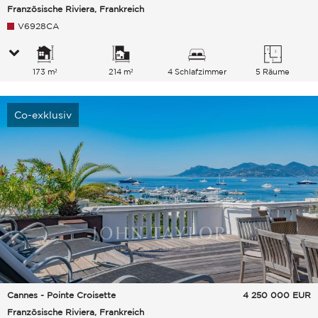
Französische Riviera, Frankreich
V6928CA
173 m²
214 m²
4 Schlafzimmer
5 Räume
Co-exklusiv
Cannes - Pointe Croisette
4 250 000
EUR
Französische Riviera, Frankreich