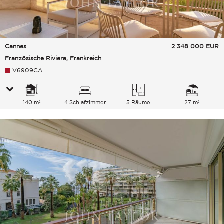
Cannes
2 348 000
EUR
Französische Riviera, Frankreich
V6909CA
140 m²
4 Schlafzimmer
5 Räume
27 m²