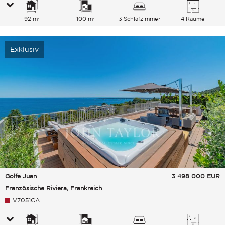
92 m²
100 m²
3 Schlafzimmer
4 Räume
Exklusiv
Golfe Juan
3 498 000
EUR
Französische Riviera, Frankreich
V7051CA