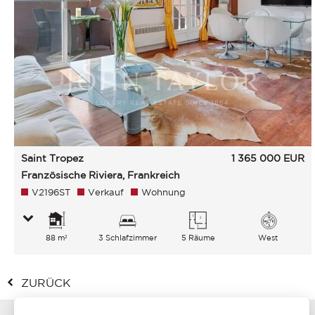
Saint Tropez
1 365 000
EUR
Französische Riviera, Frankreich
V2196ST
Verkauf
Wohnung
88 m²
3 Schlafzimmer
5 Räume
West
ZURÜCK