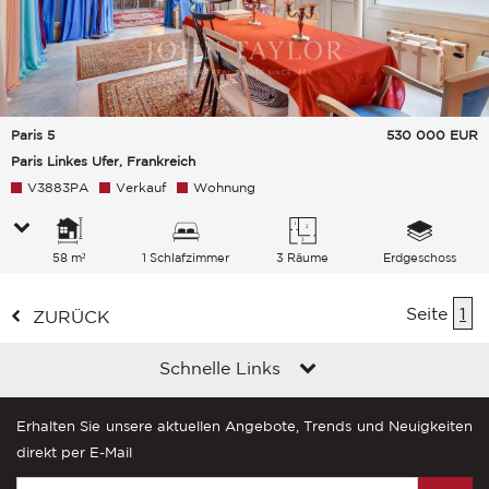
Paris 5
530 000
EUR
Paris Linkes Ufer, Frankreich
V3883PA
Verkauf
Wohnung
58 m²
1 Schlafzimmer
3 Räume
Erdgeschoss
Seite
1
ZURÜCK
Schnelle Links
Erhalten Sie unsere aktuellen Angebote, Trends und Neuigkeiten
direkt per E-Mail