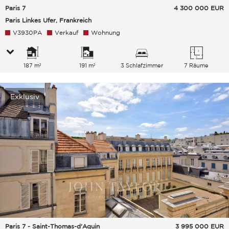
Paris 7
4 300 000
EUR
Paris Linkes Ufer, Frankreich
V3930PA
Verkauf
Wohnung
187 m²
191 m²
3 Schlafzimmer
7 Räume
Exklusiv
Paris 7 - Saint-Thomas-d'Aquin
3 995 000
EUR