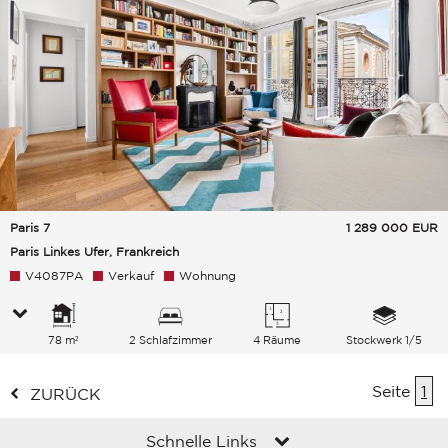
Paris 7
1 289 000
EUR
Paris Linkes Ufer, Frankreich
V4087PA
Verkauf
Wohnung
78 m²
2 Schlafzimmer
4 Räume
Stockwerk 1/5
Seite
1
ZURÜCK
Schnelle Links