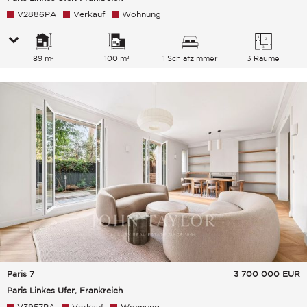
V2886PA
Verkauf
Wohnung
89 m²
100 m²
1 Schlafzimmer
3 Räume
Paris 7
3 700 000
EUR
Paris Linkes Ufer, Frankreich
V3957PA
Verkauf
Wohnung