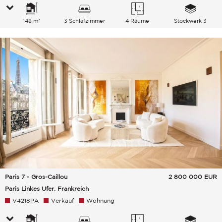
148 m²
3 Schlafzimmer
4 Räume
Stockwerk 3
Paris 7 - Gros-Caillou
2 800 000
EUR
Paris Linkes Ufer, Frankreich
V4218PA
Verkauf
Wohnung