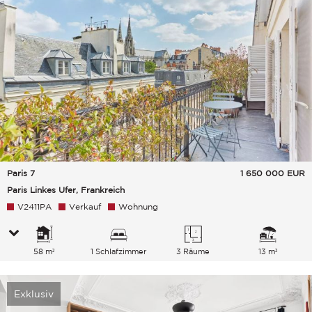
Paris 7
1 650 000
EUR
Paris Linkes Ufer, Frankreich
V2411PA
Verkauf
Wohnung
58 m²
1 Schlafzimmer
3 Räume
13 m²
Exklusiv