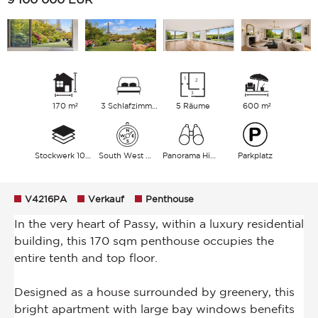
170 m²
3 Schlafzimmer
5 Räume
600 m²
Stockwerk 10/10
South West North East
Panorama Himmel Памятник
Parkplatz
V4216PA
Verkauf
Penthouse