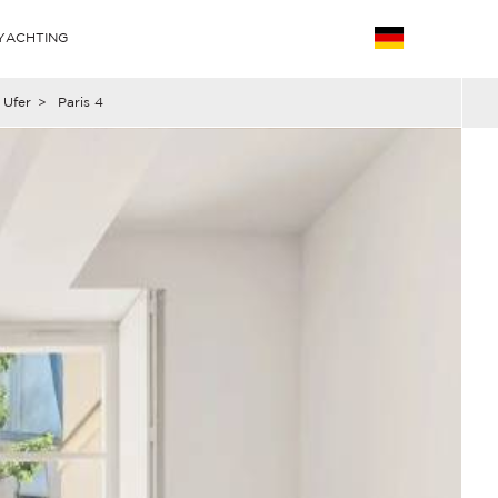
YACHTING
 Ufer
>
Paris 4