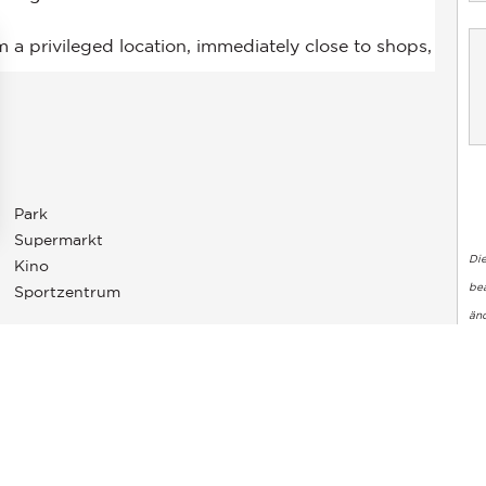
Park
Supermarkt
en an
Di
Kino
ellungen individuell zu gestalten und zu verwalten, um die Einh
bea
Sportzentrum
än
 Sie auf der Website GeoHazards
georisques.gouv.fr