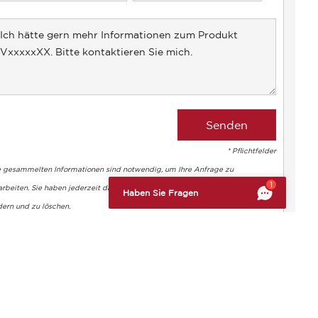
States
+1
* Pflichtfelder
e gesammelten Informationen sind notwendig, um Ihre Anfrage zu
altung der Vorschriften zu gewährleisten. Passen Sie Ihre Vorl
1
rbeiten. Sie haben jederzeit das Recht, auf Ihre Daten zuzugreifen, sie zu
Haben Sie Fragen
dern und zu löschen.
Maria CERESCO
+33 1 86 22 31 18