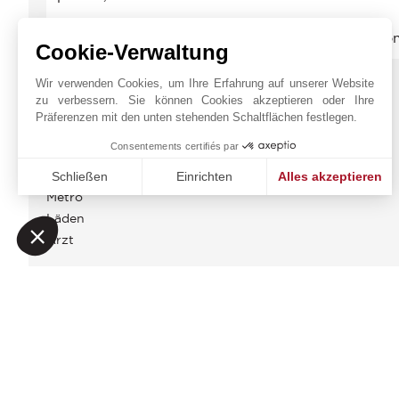
Cookie-Verwaltung
Wir verwenden Cookies, um Ihre Erfahrung auf unserer Website
ENERGIEDIAGNOSE
zu verbessern. Sie können Cookies akzeptieren oder Ihre
Präferenzen mit den unten stehenden Schaltflächen festlegen.
UMGEBUNG
Consentements certifiés par
Bus
Schließen
Einrichten
Alles akzeptieren
Metro
Einwilligungsmanagementplattform: Passen Sie Ihre Option
Axeptio consent
Läden
Unsere Plattform ermöglicht es Ihnen, Ihre Datenschutzeinst
Arzt
Die Gebühren der Agentur werden vollständig vom Verkäufer getragen
Informationen über die Risiken, denen diese Immobilie ausgesetzt ist, finden
Nebenkosten jährlich : 1 464 €