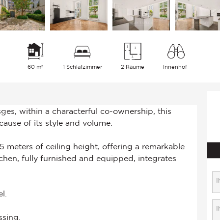
60 m²
1 Schlafzimmer
2 Räume
Innenhof