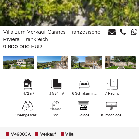
Villa zum Verkauf Cannes, Französische
Riviera, Frankreich
9 800 000
EUR
472 m²
3 534 m²
6 Schlafzimmer
7 Räume
Uneingeschränkt Meer
Pool
Garage
Klimaanlage
V4908CA
Verkauf
Villa