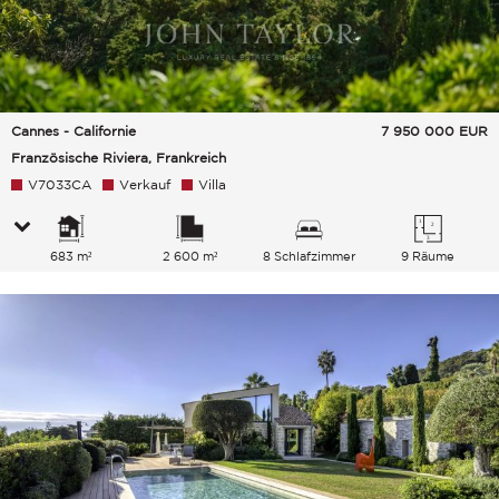
Cannes - Californie
7 950 000
EUR
Französische Riviera, Frankreich
V7033CA
Verkauf
Villa
683 m²
2 600 m²
8 Schlafzimmer
9 Räume