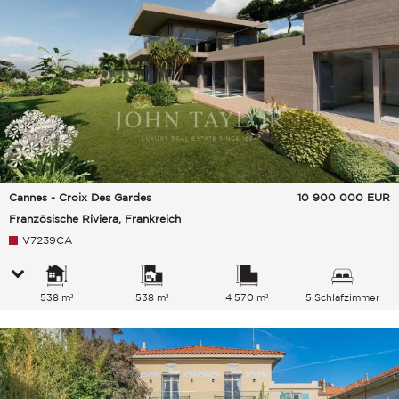
Cannes - Croix Des Gardes
10 900 000
EUR
Französische Riviera, Frankreich
V7239CA
538 m²
538 m²
4 570 m²
5 Schlafzimmer