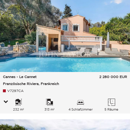
Cannes - Le Cannet
2 280 000
EUR
Französische Riviera, Frankreich
V7297CA
232 m²
313 m²
4 Schlafzimmer
5 Räume