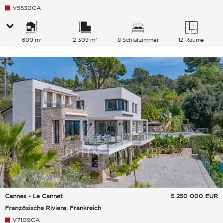
V5530CA
600 m²
2 309 m²
8 Schlafzimmer
12 Räume
Cannes - Le Cannet
5 250 000
EUR
Französische Riviera, Frankreich
V7109CA