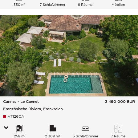
350 m²
7 Schlafzimmer
8 Räume
Möbliert
Cannes - Le Cannet
3 490 000
EUR
Französische Riviera, Frankreich
V7126CA
258 m²
2 308 m²
5 Schlafzimmer
7 Räume