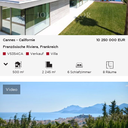
Cannes - Californie
10 250 000
EUR
Französische Riviera, Frankreich
V5354CA
Verkauf
Villa
500 m²
2 245 m²
6 Schlafzimmer
8 Räume
Video