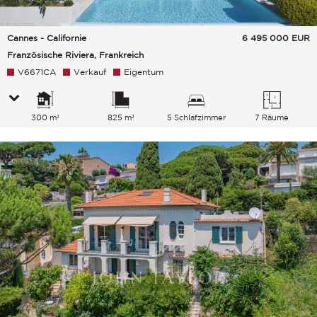
Cannes - Californie
6 495 000
EUR
Französische Riviera, Frankreich
V6671CA
Verkauf
Eigentum
300 m²
825 m²
5 Schlafzimmer
7 Räume