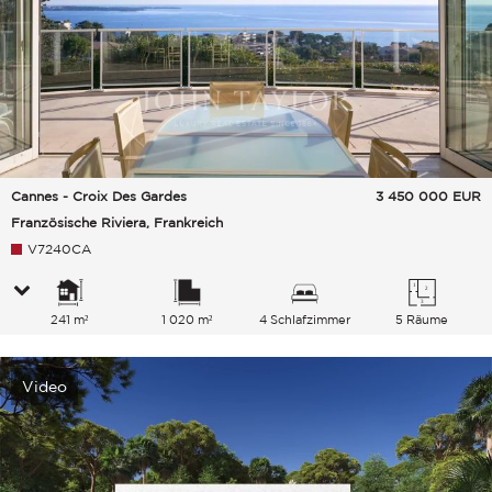
Cannes - Croix Des Gardes
3 450 000
EUR
Französische Riviera, Frankreich
V7240CA
241 m²
1 020 m²
4 Schlafzimmer
5 Räume
Video