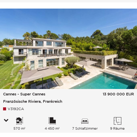
Cannes - Super Cannes
13 900 000
EUR
Französische Riviera, Frankreich
V3192CA
570 m²
4 450 m²
7 Schlafzimmer
9 Räume