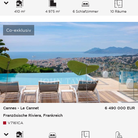
410 m²
4 975 m²
6 Schlafzimmer
10 Räume
Co-exklusiv
Cannes - Le Cannet
6 490 000
EUR
Französische Riviera, Frankreich
V7161CA