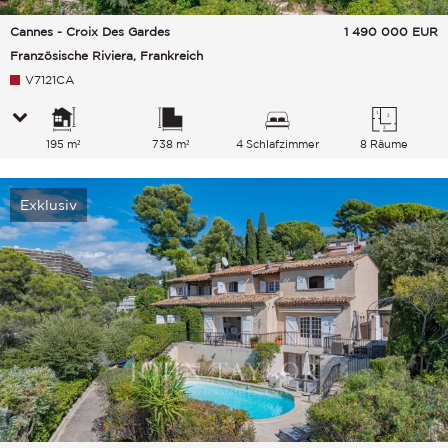
Cannes - Croix Des Gardes
1 490 000
EUR
Französische Riviera, Frankreich
V7121CA
195 m²
738 m²
4 Schlafzimmer
8 Räume
Exklusiv