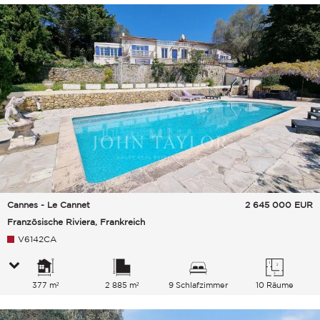
Cannes - Le Cannet
2 645 000
EUR
Französische Riviera, Frankreich
V6142CA
377 m²
2 885 m²
9 Schlafzimmer
10 Räume