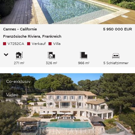
Cannes - Californie
5 950 000
EUR
Französische Riviera, Frankreich
V7252CA
Verkauf
Villa
271 m²
326 m²
966 m²
5 Schlafzimmer
Co-exklusiv
Video