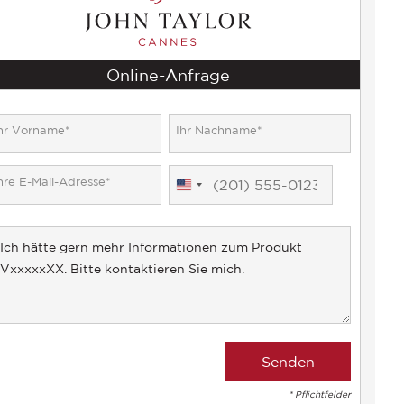
Online-Anfrage
United
States
+1
* Pflichtfelder