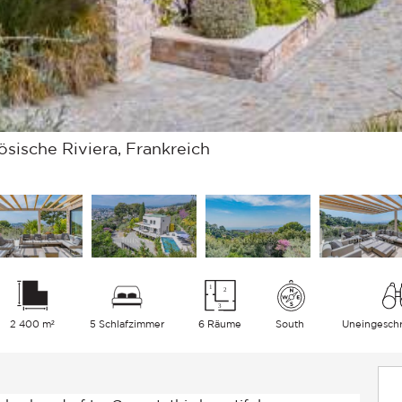
sische Riviera, Frankreich
2 400 m²
5 Schlafzimmer
6 Räume
South
Uneingesch