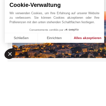
Cookie-Verwaltung
JOHN TAYLOR CANNES
Wir verwenden Cookies, um Ihre Erfahrung auf unserer Website
zu verbessern. Sie können Cookies akzeptieren oder Ihre
Präferenzen mit den unten stehenden Schaltflächen festlegen.
Consentements certifiés par
Schließen
Einrichten
Alles akzeptieren
Einwilligungsmanagementplattform: Passen Sie Ihre Option
Axeptio consent
Unsere Plattform ermöglicht es Ihnen, Ihre Datenschutzeinst
JOHN TAYLOR SAS
Online-Anfrage
6 rue Frédéric Amourett
+33 4 97 06 65 65
06400
CANNES
Auf der Karte
Alpes-Maritimes
,
FRANKREICH
anzeigen