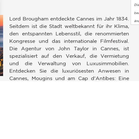
Di
bea
Lord Brougham entdeckte Cannes im Jahr 1834.
än
Seitdem ist die Stadt weltbekannt für ihr Klima,
den entspannten Lebensstil, die renommierten
Kongresse und das internationale Filmfestival.
Die Agentur von John Taylor in Cannes, ist
spezialisiert auf den Verkauf, die Vermietung
en an
und die Verwaltung von Luxusimmobilien.
ellungen individuell zu gestalten und zu verwalten, um die Einh
Entdecken Sie die luxuriösesten Anwesen in
Cannes, Mougins und am Cap d'Antibes: Eine
zeitgenössische Villa in den Wohngebieten
i
„Californie“ oder „Croix des Gardes“, eine
Immobilie am Meer in Cap d'Antibes oder ein
Luxusapartment an der Croisette. Das Team von
John Taylor in Cannes sorgt für ultimative
Zufriedenheit – egal, ob Sie ein Penthouse an der
Croisette kaufen, in einer luxuriösen Villa mit
einer einzigartigen Aussicht über die Bucht von