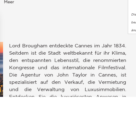
Meer
Di
bea
än
Lord Brougham entdeckte Cannes im Jahr 1834.
Seitdem ist die Stadt weltbekannt für ihr Klima,
den entspannten Lebensstil, die renommierten
Kongresse und das internationale Filmfestival.
Die Agentur von John Taylor in Cannes, ist
en an
spezialisiert auf den Verkauf, die Vermietung
ellungen individuell zu gestalten und zu verwalten, um die Einh
und die Verwaltung von Luxusimmobilien.
Entdecken Sie die luxuriösesten Anwesen in
Cannes, Mougins und am Cap d'Antibes: Eine
zeitgenössische Villa in den Wohngebieten
i
„Californie“ oder „Croix des Gardes“, eine
Immobilie am Meer in Cap d'Antibes oder ein
Luxusapartment an der Croisette. Das Team von