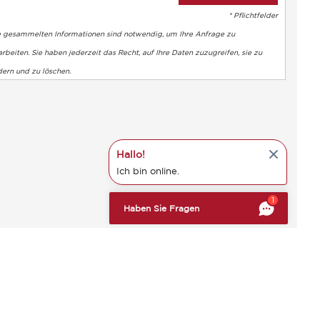
* Pflichtfelder
e gesammelten Informationen sind notwendig, um Ihre Anfrage zu
rbeiten. Sie haben jederzeit das Recht, auf Ihre Daten zuzugreifen, sie zu
dern und zu löschen.
Hallo!
Ich bin online.
altung der Vorschriften zu gewährleisten. Passen Sie Ihre Vorl
1
Haben Sie Fragen