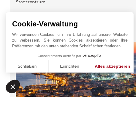
Stadtzentrum
Cookie-Verwaltung
JOHN TAYLOR CANNES
Wir verwenden Cookies, um Ihre Erfahrung auf unserer Website
zu verbessern. Sie können Cookies akzeptieren oder Ihre
Präferenzen mit den unten stehenden Schaltflächen festlegen.
Consentements certifiés par
Schließen
Einrichten
Alles akzeptieren
Einwilligungsmanagementplattform: Passen Sie Ihre Option
Axeptio consent
Unsere Plattform ermöglicht es Ihnen, Ihre Datenschutzeinst
JOHN TAYLOR SAS
Online-Anfrage
6 rue Frédéric Amourett
+33 4 97 06 65 65
06400
CANNES
Auf der Karte
Alpes-Maritimes
,