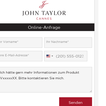
Online-Anfrage
United
States
+1