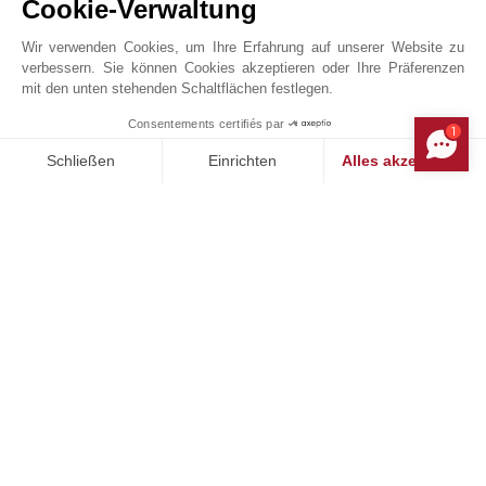
Cookie-Verwaltung
Hafen
Strand
Kino
Tagesstätte
Wir verwenden Cookies, um Ihre Erfahrung auf unserer Website zu
verbessern. Sie können Cookies akzeptieren oder Ihre Präferenzen
Klink
Tennis
mit den unten stehenden Schaltflächen festlegen.
Läden
Theater
Consentements certifiés par
1
MAKE ENQUIRY
Schließen
Einrichten
Alles akzeptieren
Einwilligungsmanagementplattform: Passen Sie Ihre Optionen 
Axeptio consent
JOHN TAYLOR MOUGINS
Unsere Plattform ermöglicht es Ihnen, Ihre Datenschutzeinstell
Online-Anfrage
+33 4 92 98 17 15
Auf der Karte anzeigen
JOHN TAYLOR SAS
426 avenue Saint-Basile
06250
MOUGINS
Alpes-Maritimes
,
FRANKREICH