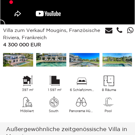
Villa zum Verkauf Mougins, Französische
Riviera, Frankreich
4 300 000
EUR
397 m²
1 597 m²
6 Schlafzimmer
8 Räume
Möbliert
South
Panorama Hügel
Pool
Außergewöhnliche zeitgenössische Villa in