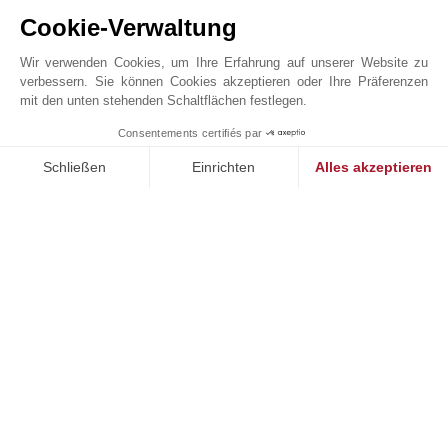
Cookie-Verwaltung
Wir verwenden Cookies, um Ihre Erfahrung auf unserer Website zu
verbessern. Sie können Cookies akzeptieren oder Ihre Präferenzen
mit den unten stehenden Schaltflächen festlegen.
Online-Anfrage
Consentements certifiés par
1
MAKE ENQUIRY
+33 4 92 98 17 15
Schließen
Einrichten
Alles akzeptieren
Auf der Karte anzeigen
Einwilligungsmanagementplattform: Passen Sie Ihre Optionen 
Axeptio consent
Unsere Plattform ermöglicht es Ihnen, Ihre Datenschutzeinstell
JOHN TAYLOR SAS
426 avenue Saint-Basile
06250
MOUGINS
Alpes-Maritimes
,
FRANKREICH
Die Gebühren der Agentur werden vollständig vom Verkäufer getragen
Informationen über die Risiken, denen diese Immobilie ausgesetzt ist, finden Sie auf
der Website GeoHazards
georisques.gouv.fr