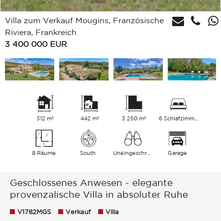
Villa zum Verkauf Mougins, Französische
Riviera, Frankreich
3 400 000
EUR
312 m²
442 m²
3 250 m²
6 Schlafzimmer
8 Räume
South
Uneingeschränkt Garten
Garage
Geschlossenes Anwesen - elegante
provenzalische Villa in absoluter Ruhe
V1782MGS
Verkauf
Villa