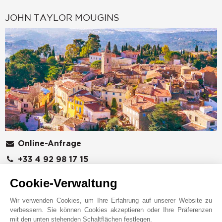
JOHN TAYLOR MOUGINS
Online-Anfrage
+33 4 92 98 17 15
Auf der Karte anzeigen
Cookie-Verwaltung
JOHN TAYLOR SAS
Wir verwenden Cookies, um Ihre Erfahrung auf unserer Website zu
426 avenue Saint-Basile
verbessern. Sie können Cookies akzeptieren oder Ihre Präferenzen
06250
MOUGINS
mit den unten stehenden Schaltflächen festlegen.