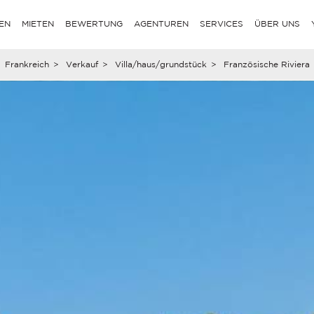
EN
MIETEN
BEWERTUNG
AGENTUREN
SERVICES
ÜBER UNS
Frankreich
>
Verkauf
>
Villa/haus/grundstück
>
Französische Riviera