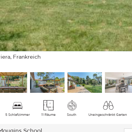
iera, Frankreich
5 Schlafzimmer
11 Räume
South
Uneingeschränkt Garten
 Mougins School