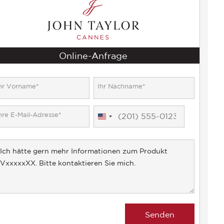
Online-Anfrage
United
States
+1