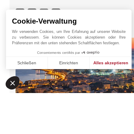
Cookie-Verwaltung
JOHN TAYLOR CANNES
Wir verwenden Cookies, um Ihre Erfahrung auf unserer Website
zu verbessern. Sie können Cookies akzeptieren oder Ihre
Präferenzen mit den unten stehenden Schaltflächen festlegen.
Consentements certifiés par
Schließen
Einrichten
Alles akzeptieren
Einwilligungsmanagementplattform: Passen Sie Ihre Option
Axeptio consent
Unsere Plattform ermöglicht es Ihnen, Ihre Datenschutzeinst
JOHN TAYLOR SAS
Online-Anfrage
6 rue Frédéric Amourett
+33 4 97 06 65 65
06400
CANNES
Auf der Karte
Alpes-Maritimes
,
FRANKREICH
anzeigen