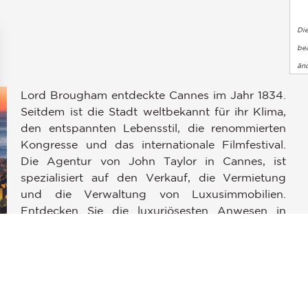
Di
bea
än
Lord Brougham entdeckte Cannes im Jahr 1834.
Seitdem ist die Stadt weltbekannt für ihr Klima,
den entspannten Lebensstil, die renommierten
Kongresse und das internationale Filmfestival.
Die Agentur von John Taylor in Cannes, ist
en an
spezialisiert auf den Verkauf, die Vermietung
ellungen individuell zu gestalten und zu verwalten, um die Einh
und die Verwaltung von Luxusimmobilien.
Entdecken Sie die luxuriösesten Anwesen in
Cannes, Mougins und am Cap d'Antibes: Eine
zeitgenössische Villa in den Wohngebieten
i
„Californie“ oder „Croix des Gardes“, eine
Immobilie am Meer in Cap d'Antibes oder ein
Luxusapartment an der Croisette. Das Team von