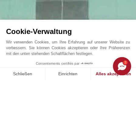
Cookie-Verwaltung
Wir verwenden Cookies, um Ihre Erfahrung auf unserer Website zu
verbessern. Sie können Cookies akzeptieren oder Ihre Präferenzen
mit den unten stehenden Schaltflächen festlegen.
Außergewöhnliche Bastide mit spektakulärem ...
1
Consentements certifiés par
John Taylor Valbonne - V3566VA
Schließen
Einrichten
Alles akzeptieren
Einwilligungsmanagementplattform: Passen Sie Ihre Optionen 
Axeptio consent
Unsere Plattform ermöglicht es Ihnen, Ihre Datenschutzeinstell
UNSERE ERFOLGE
VERKAUFT
V
en