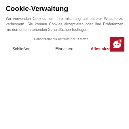
Stadtzentrum
Autobahn
Cookie-Verwaltung
Supermarkt
Wir verwenden Cookies, um Ihre Erfahrung auf unserer Website zu
verbessern. Sie können Cookies akzeptieren oder Ihre Präferenzen
mit den unten stehenden Schaltflächen festlegen.
JOHN TAYLOR SAINT-JEAN-CAP-FERRAT
Consentements certifiés par
1
MAKE ENQUIRY
Schließen
Einrichten
Alles akzeptieren
Einwilligungsmanagementplattform: Passen Sie Ihre Optionen 
Axeptio consent
Unsere Plattform ermöglicht es Ihnen, Ihre Datenschutzeinstell
Online-Anfrage
+33 4 93 76 02 38